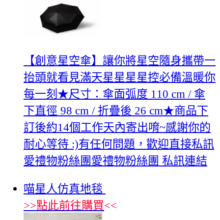
【創意星空傘】讓你將星空隨身攜帶一
抬頭就看見滿天星星星星控必備溫暖你
每一刻★尺寸：傘面弧度 110 cm / 傘
下直徑 98 cm / 折疊後 26 cm★商品下
訂後約14個工作天內寄出唷~感謝你的
耐心等待 :)有任何問題，歡迎直接私訊
愛禮物粉絲團愛禮物粉絲團 私訊連結
喵星人仿真地毯
>>
點此前往購買
<<