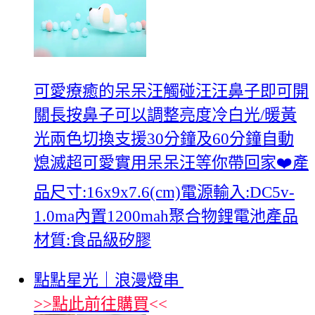
可愛療癒的呆呆汪觸碰汪汪鼻子即可開
關長按鼻子可以調整亮度冷白光/暖黃
光兩色切換支援30分鐘及60分鐘自動
熄滅超可愛實用呆呆汪等你帶回家❤️產
品尺寸:16x9x7.6(cm)電源輸入:DC5v-
1.0ma內置1200mah聚合物鋰電池產品
材質:食品級矽膠
點點星光｜浪漫燈串
>>
點此前往購買
<<