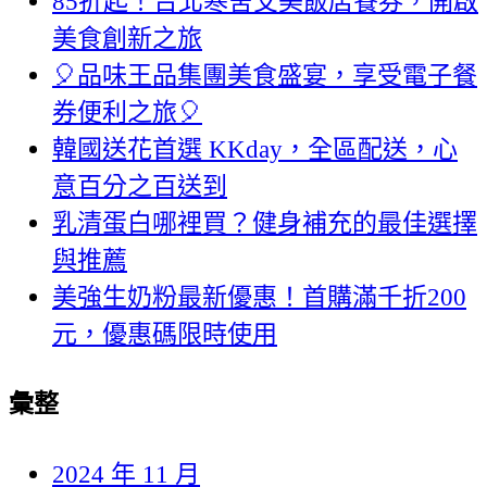
85折起！台北寒舍艾美飯店餐券，開啟
美食創新之旅
🎈品味王品集團美食盛宴，享受電子餐
券便利之旅🎈
韓國送花首選 KKday，全區配送，心
意百分之百送到
乳清蛋白哪裡買？健身補充的最佳選擇
與推薦
美強生奶粉最新優惠！首購滿千折200
元，優惠碼限時使用
彙整
2024 年 11 月