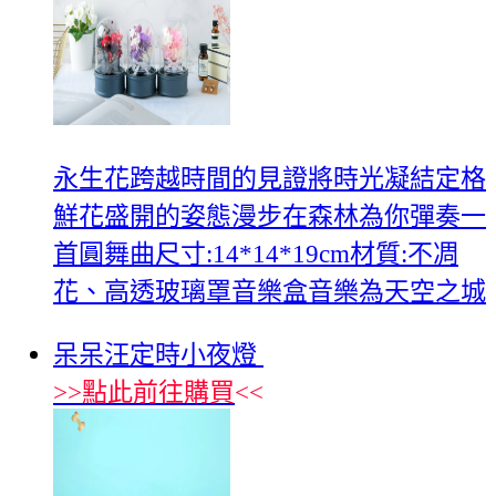
永生花跨越時間的見證將時光凝結定格
鮮花盛開的姿態漫步在森林為你彈奏一
首圓舞曲尺寸:14*14*19cm材質:不凋
花、高透玻璃罩音樂盒音樂為天空之城
呆呆汪定時小夜燈
>>
點此前往購買
<<