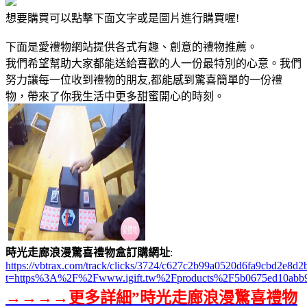
想要購買可以點擊下面文字或是圖片進行購買喔!
下面是愛禮物網站提供各式有趣、創意的禮物推薦。
我們希望幫助大家都能送給喜歡的人一份最特別的心意。我們
努力讓每一位收到禮物的朋友,都能感到驚喜簡單的一份禮
物，帶來了你我生活中更多甜蜜開心的時刻。
時光走廊浪漫驚喜禮物盒訂購網址
:
https://vbtrax.com/track/clicks/3724/c627c2b99a0520d6fa9cbd2e
t=https%3A%2F%2Fwww.igift.tw%2Fproducts%2F5b0675ed10abb
→→→→更多詳細”時光走廊浪漫驚喜禮物