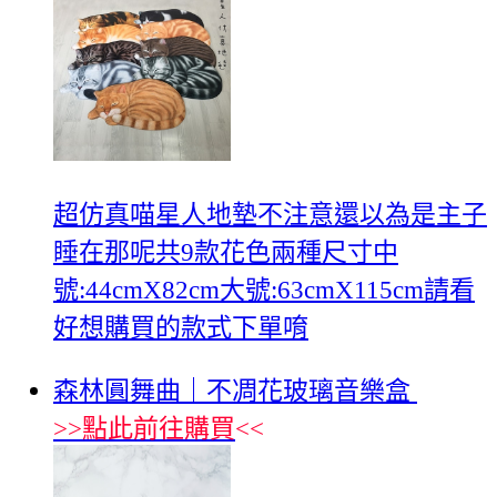
超仿真喵星人地墊不注意還以為是主子
睡在那呢共9款花色兩種尺寸中
號:44cmX82cm大號:63cmX115cm請看
好想購買的款式下單唷
森林圓舞曲｜不凋花玻璃音樂盒
>>
點此前往購買
<<