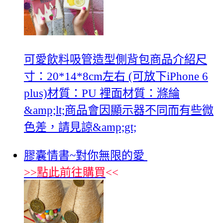
可愛飲料吸管造型側背包商品介紹尺
寸：20*14*8cm左右 (可放下iPhone 6
plus)材質：PU 裡面材質：滌綸
&amp;lt;商品會因顯示器不同而有些微
色差，請見諒&amp;gt;
膠囊情書~對你無限的愛
>>
點此前往購買
<<