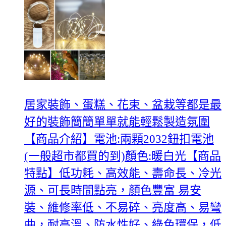
居家裝飾、蛋糕、花束、盆栽等都是最
好的裝飾簡簡單單就能輕鬆製造氛圍
【商品介紹】電池:兩顆2032鈕扣電池
(一般超市都買的到)顏色:暖白光【商品
特點】低功耗、高效能、壽命長、冷光
源、可長時間點亮，顏色豐富 易安
裝、維修率低、不易碎、亮度高、易彎
曲，耐高溫、防水性好、綠色環保，低