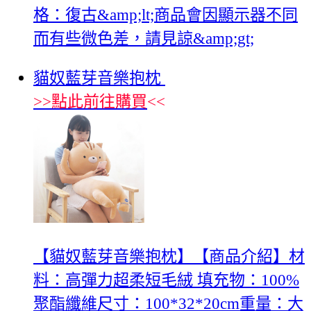
格：復古&amp;lt;商品會因顯示器不同
而有些微色差，請見諒&amp;gt;
貓奴藍芽音樂抱枕
>>
點此前往購買
<<
【貓奴藍芽音樂抱枕】【商品介紹】材
料：高彈力超柔短毛絨 填充物：100%
聚酯纖維尺寸：100*32*20cm重量：大