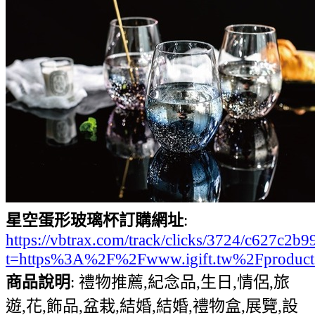
星空蛋形玻璃杯訂購網址
:
https://vbtrax.com/track/clicks/3724/c627
t=https%3A%2F%2Fwww.igift.tw%2Fproduc
商品說明
: 禮物推薦,紀念品,生日,情侶,旅
遊,花,飾品,盆栽,結婚,結婚,禮物盒,展覽,設