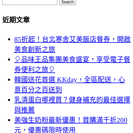
Search
近期文章
85折起！台北寒舍艾美飯店餐券，開啟
美食創新之旅
🎈品味王品集團美食盛宴，享受電子餐
券便利之旅🎈
韓國送花首選 KKday，全區配送，心
意百分之百送到
乳清蛋白哪裡買？健身補充的最佳選擇
與推薦
美強生奶粉最新優惠！首購滿千折200
元，優惠碼限時使用