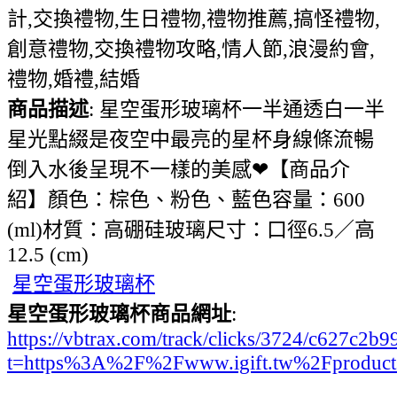
計,交換禮物,生日禮物,禮物推薦,搞怪禮物,
創意禮物,交換禮物攻略,情人節,浪漫約會,
禮物,婚禮,結婚
商品描述
: 星空蛋形玻璃杯一半通透白一半
星光點綴是夜空中最亮的星杯身線條流暢
倒入水後呈現不一樣的美感❤【商品介
紹】顏色：棕色、粉色、藍色容量：600
(ml)材質：高硼硅玻璃尺寸：口徑6.5／高
12.5 (cm)
星空蛋形玻璃杯
星空蛋形玻璃杯商品網址
:
https://vbtrax.com/track/clicks/3724/c627
t=https%3A%2F%2Fwww.igift.tw%2Fproduc