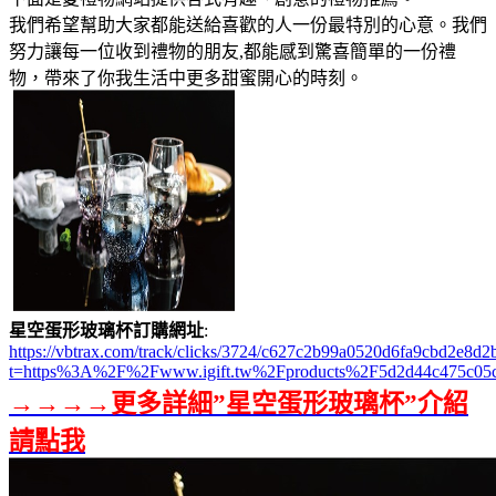
我們希望幫助大家都能送給喜歡的人一份最特別的心意。我們
努力讓每一位收到禮物的朋友,都能感到驚喜簡單的一份禮
物，帶來了你我生活中更多甜蜜開心的時刻。
星空蛋形玻璃杯訂購網址
:
https://vbtrax.com/track/clicks/3724/c627c2b99a0520d6fa9cbd2e
t=https%3A%2F%2Fwww.igift.tw%2Fproducts%2F5d2d44c475c05
→→→→更多詳細”星空蛋形玻璃杯”介紹
請點我