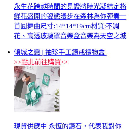
永生花跨越時間的見證將時光凝結定格
鮮花盛開的姿態漫步在森林為你彈奏一
首圓舞曲尺寸:14*14*19cm材質:不凋
花、高透玻璃罩音樂盒音樂為天空之城
傾城之戀 | 袖珍手工鑽戒禮物盒
>>
點此前往購買
<<
現貨供應中 永恆的鑽石，代表我對你