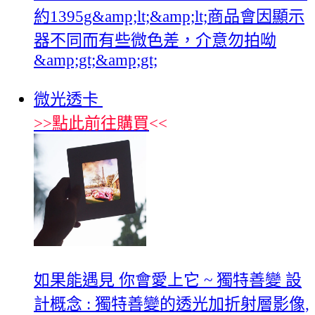
約1395g&amp;lt;&amp;lt;商品會因顯示
器不同而有些微色差，介意勿拍呦
&amp;gt;&amp;gt;
微光透卡
>>
點此前往購買
<<
如果能遇見 你會愛上它 ~ 獨特善變 設
計概念 : 獨特善變的透光加折射層影像,