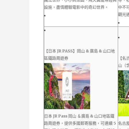
設施，盡情體驗電影中的奇幻世界。
中不
觀光
【日本 JR PASS】岡山 & 廣島 & 山口地
區鐵路周遊券
【名
山（
日本 JR Pass 岡山 ＆廣島 & 山口地區鐵
路周遊券，提供多國郵寄服務，可連續 5
名古