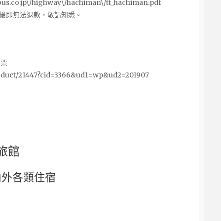
.jp\/highway\/hachiman\/tt_hachiman.pdf
後即無法退款，敬請知悉。
車票
roduct/21447?cid=3366&ud1=wp&ud2=201907
旅館
國內外各類住宿
<