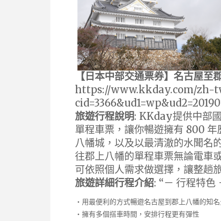
【日本中部交通票券】名古屋至郡
https://www.kkday.com/zh-tw
cid=3366&ud1=wp&ud2=20190
旅遊行程說明
: KKday提供
單程車票，讓你暢遊擁有 800
八幡城，以及以最清澈的水聞名
往郡上八幡的單程車票無論電車
可依照個人需求做選擇，讓整趟
旅遊詳細行程介紹
: “－ 行程特色
・用最便利的方式暢遊名古屋到郡上八幡的知名
・擁有多個搭車時間，安排行程更有彈性