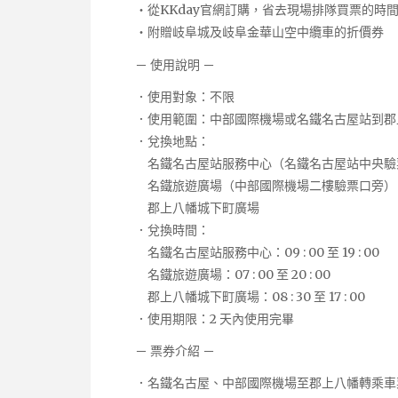
・從KKday官網訂購，省去現場排隊買票的時
・附贈岐阜城及岐阜金華山空中纜車的折價券
－ 使用說明 －
．使用對象：不限
．使用範圍：中部國際機場或名鐵名古屋站到郡
．兌換地點：
名鐵名古屋站服務中心（名鐵名古屋站中央驗
名鐵旅遊廣場（中部國際機場二樓驗票口旁）
郡上八幡城下町廣場
．兌換時間：
名鐵名古屋站服務中心：09 : 00 至 19 : 00
名鐵旅遊廣場：07 : 00 至 20 : 00
郡上八幡城下町廣場：08 : 30 至 17 : 00
．使用期限：2 天內使用完畢
－ 票券介紹 －
．名鐵名古屋、中部國際機場至郡上八幡轉乘車