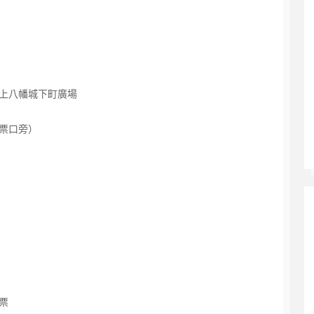
間
上八幡城下町廣場
票口旁）
票