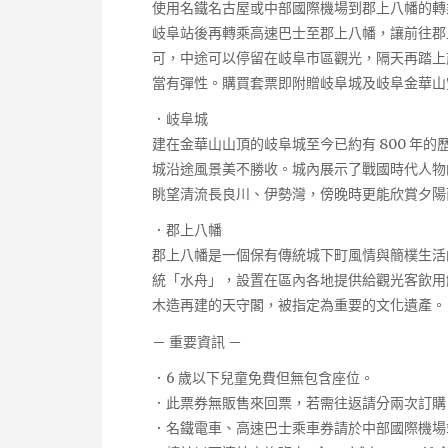
使用名鐵名古屋或中部國際機場到郡上八幡的轉
岐阜站後再轉乘高速巴士至郡上八幡，讓前往郡
可，中途可以停留在岐阜市區觀光，隔天再踏上
當有彈性。購買套票即附贈岐阜城及岐阜金華山
．岐阜城
建在金華山山頂的岐阜城至今已約有 800 年
城沿途風景美不勝收。城內展示了戰國時代人物
眺望清流長良川、伊勢灣，傍晚時更能欣賞夕陽
．郡上八幡
郡上八幡是一個保有傳統城下町風情與簡樸生活
統「水舟」，設置在區內各地提供給觀光客飲用
木造再建的天守閣，被指定為重要的文化遺產。
－ 重要資訊 －
．6 歲以下兒童免費但無包含座位。
．此票券無販售來回票，若需往返請分兩次訂購
．名鐵電車、高速巴士乘車券請於中部國際機場