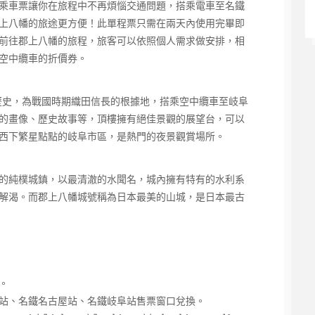
乘車票讓你在旅程中不再煩惱交通問題，搭乘電車至名鐵
上八幡的旅途更方便！此單程票只需在兩天內使用完畢即
前往郡上八幡的旅程，旅客可以依照個人需求做安排，相
空中纜車的折價券。
的歷史，為戰國時期織田信長的根據地，搭乘空中纜車至岐阜
的畫像、歷史故事等，頂樓擁有絕佳景觀的展望台，可以
西下繁星點點的岐阜市區，是熱門的夜景觀賞場所。
的純樸城鎮，以最清澈的水聞名，城內擁有特有的水利系
解渴。而郡上八幡城號稱為日本最美的山城，是日本最古
。
站、名鐵名古屋站、名鐵岐阜站售票窗口兌換。