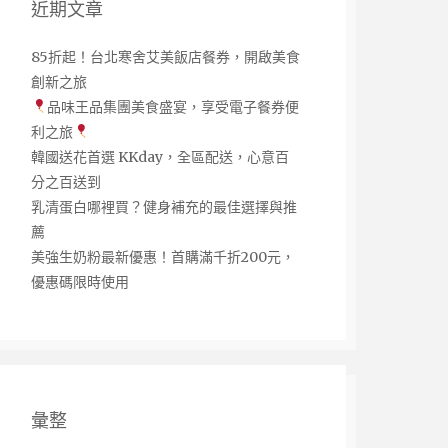
近期文章
85折起！台北寒舍艾美飯店餐券，開啟美食
創新之旅
品味王品集團美食盛宴，享受電子餐券便
利之旅
韓國送花首選 KKday，全區配送，心意百
分之百送到
乳清蛋白哪裡買？健身補充的最佳選擇與推
薦
美強生奶粉最新優惠！首購滿千折200元，
優惠碼限時使用
彙整