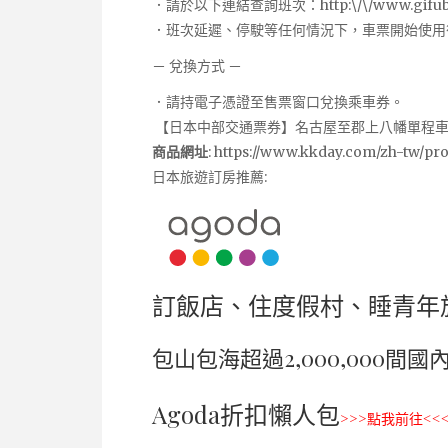
．請於以下連結查詢班次：http:\/\/www.gifubus.co
．班次延遲、停駛等任何情況下，車票開始使用
－ 兌換方式 －
．請持電子憑證至售票窗口兌換乘車券。
【日本中部交通票券】名古屋至郡上八幡單程
商品網址
:
https://www.kkday.com/zh-tw/p
日本旅遊訂房推薦:
訂飯店、住度假村、睡青年
包山包海超過2,000,000間
Agoda折扣懶人包
>>>點我前往<<