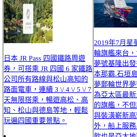
2019年7月星
輪旗艦來台，
日本 JR Pass 四國鐵路周遊
夢號基隆出發
券，可搭乘 JR 四國 6 家鐵路
本那霸.石垣
公司所有路線與松山高知的
夢郵輪世界夢
路面電車，連續 3 \/ 4 \/ 5 \/ 7
為亞太區最新
天無限搭乘，暢遊高松、高
的旗艦，不但
知、松山與德島等地，輕鬆
與裝潢嶄新高
玩遍四國重要景點。
外，船上服務
飲也是亞太地