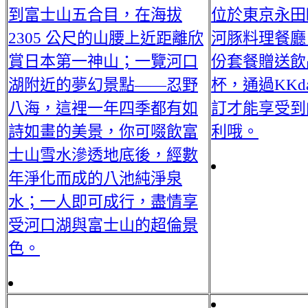
到富士山五合目，在海拔
位於東京永田
2305 公尺的山腰上近距離欣
河豚料理餐廳
賞日本第一神山；一覽河口
份套餐贈送飲
湖附近的夢幻景點——忍野
杯，通過KKd
八海，這裡一年四季都有如
訂才能享受到
詩如畫的美景，你可啜飲富
利哦。
士山雪水滲透地底後，經數
年淨化而成的八池純淨泉
水；一人即可成行，盡情享
受河口湖與富士山的超倫景
色。