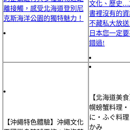
文化、歷史…
離接觸，感受北海道登別尼
書裡沒有的資
克斯海洋公園的獨特魅力！
不藏私大放送!
日本您一定要
錯過!
【北海道美食
幌螃蟹料理・
に・ふぐ料理
【沖繩特色體驗】沖繩文化
かみ