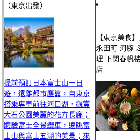
（東京出發）
【東京美食】
永田町 河豚 
理 下関春帆楼
店
提前預訂日本富士山一日
遊，遠離都市塵囂，自東京
搭乘專車前往河口湖，觀賞
大石公園美麗的花卉長廊；
體驗富士全景纜車，遠眺富
士山與富士五湖的美景；來