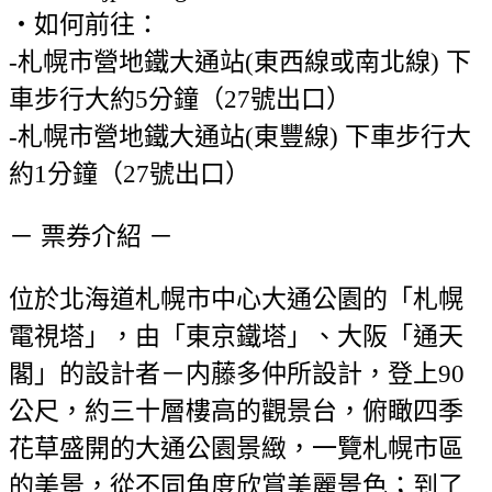
・如何前往：
-札幌市營地鐵大通站(東西線或南北線) 下
車步行大約5分鐘（27號出口）
-札幌市營地鐵大通站(東豐線) 下車步行大
約1分鐘（27號出口）
－ 票券介紹 －
位於北海道札幌市中心大通公園的「札幌
電視塔」，由「東京鐵塔」、大阪「通天
閣」的設計者－内藤多仲所設計，登上90
公尺，約三十層樓高的觀景台，俯瞰四季
花草盛開的大通公園景緻，一覽札幌市區
的美景，從不同角度欣賞美麗景色；到了