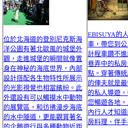
EBISUYA的
位於北海道的登別尼克斯海
車，帶您到公
洋公園有著北歐風的城堡外
計程車鑽不進
觀，走進城堡的瞬間就像置
巷弄中的私房
身在神秘的海底世界，內部
點。穿著傳統
設計搭配各生物特性所展示
的俥夫就是最
的光影視覺也相當繽紛。此
的私人導遊，
外還設有可以觸摸水中動物
您暢遊各地。
的展覽區，和彷彿漫步海底
內行人才知道
的水中隧道，更能觀賞著名
房料理、伴手
的企鵝遊行與多種動物近距