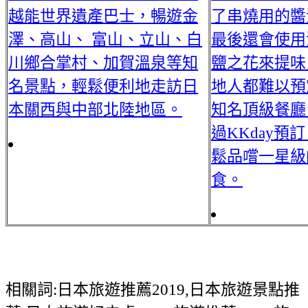
越能世界遺產巴士，暢遊金
了串燒用的醬
澤、高山、 富山、立山、白
最後還會使用
川鄉合掌村、加賀溫泉等知
鹽之花來提味
名景點，輕鬆便利地走訪日
地人都難以預
本關西與中部北陸地區。
知名頂級餐廳
過KKday預
鬆品嚐一星級
食。
相關詞:日本旅遊推薦2019,日本旅遊景點推