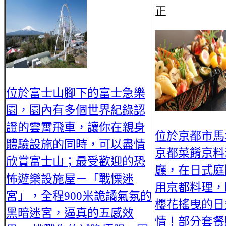
正
位於富士山腳下的富士急樂
園，園內有多個世界紀錄認
證的雲霄飛車，讓你在親身
位於京都市馬
體驗設施的同時，可以盡情
京都菜餚京料
欣賞富士山；最受歡迎的恐
廳，在日式庭
怖遊樂設施屋－「戰慄迷
用京都料理，
宮」，全程900米詭譎氣氛的
櫻花搖曳的日
黑暗迷宮，逼真的五感效
情！部分套餐