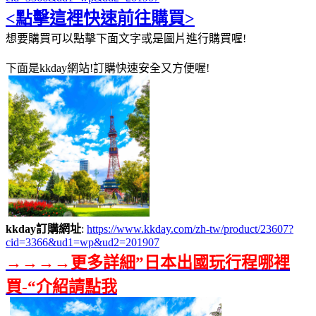
<點擊這裡快速前往購買>
想要購買可以點擊下面文字或是圖片進行購買喔!
下面是kkday網站!訂購快速安全又方便喔!
kkday訂購網址
:
https://www.kkday.com/zh-tw/product/23607?
cid=3366&ud1=wp&ud2=201907
→→→→更多詳細”日本出國玩行程哪裡
買-“介紹請點我