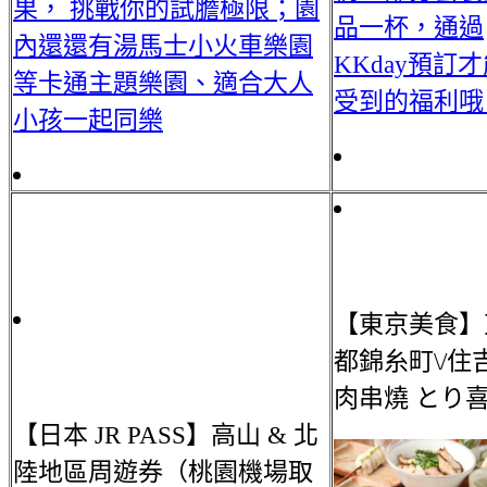
果， 挑戰你的試膽極限；園
品一杯，通過
內還還有湯馬士小火車樂園
KKday預訂
等卡通主題樂園、適合大人
受到的福利哦
小孩一起同樂
【東京美食】
都錦糸町\/住
肉串燒 とり
【日本 JR PASS】高山 & 北
陸地區周遊券（桃園機場取