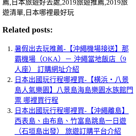
薦,日本旅遊好去處,2019旅遊推薦,2019旅
遊清單,日本哪裡最好玩
Related posts:
暑假出去玩推薦-【沖繩機場接送】那
霸機場（OKA）－ 沖繩當地飯店（9
人座） 訂購網址介紹
日本出國玩行程哪裡買-【横浜・八景
島人氣樂園】八景島海島樂園水族館門
票 哪裡買行程
日本出國玩行程哪裡買-【沖繩離島】
西表島、由布島、竹富島跳島一日遊
（石垣島出發） 旅遊訂購平台介紹