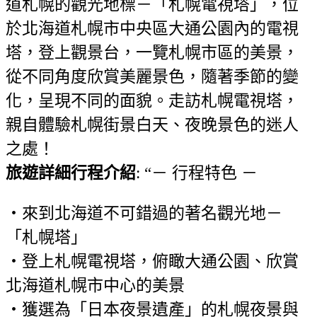
道札幌的觀光地標－「札幌電視塔」，位
於北海道札幌市中央區大通公園內的電視
塔，登上觀景台，一覽札幌市區的美景，
從不同角度欣賞美麗景色，隨著季節的變
化，呈現不同的面貌。走訪札幌電視塔，
親自體驗札幌街景白天、夜晚景色的迷人
之處！
旅遊詳細行程介紹
: “－ 行程特色 －
・來到北海道不可錯過的著名觀光地－
「札幌塔」
・登上札幌電視塔，俯瞰大通公園、欣賞
北海道札幌市中心的美景
・獲選為「日本夜景遺產」的札幌夜景與