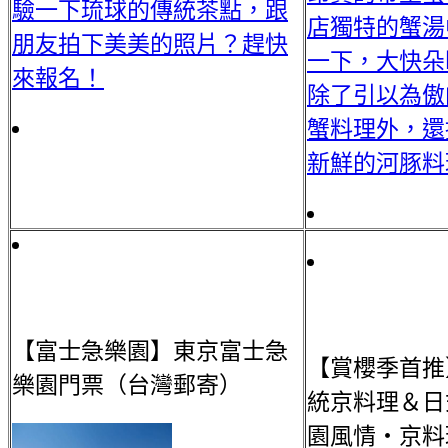
驗一下琉球的傳統茶點，跟
店獨特的蟹湯
朋友拍下美美的照片？趕快
一下，大快朵
來報名！
除了引以為傲
蟹料理外，還
新鮮的河豚料
【富士急樂園】東京富士急
【賞櫻季首推
樂園門票（台灣郵寄）
統京料理＆日
園風情・京料