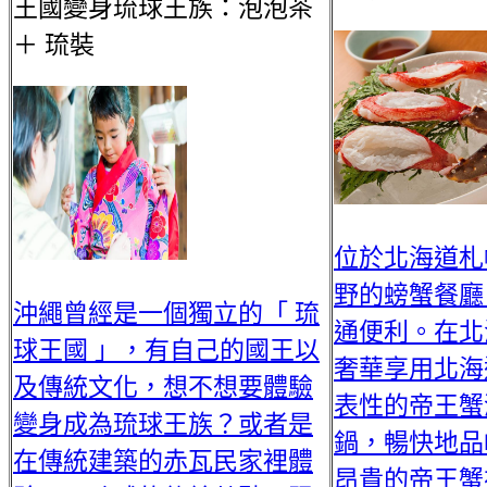
王國變身琉球王族：泡泡茶
＋ 琉裝
位於北海道札
野的螃蟹餐廳
沖繩曾經是一個獨立的「 琉
通便利。在北
球王國 」，有自己的國王以
奢華享用北海
及傳統文化，想不想要體驗
表性的帝王蟹
變身成為琉球王族？或者是
鍋，暢快地品
在傳統建築的赤瓦民家裡體
昂貴的帝王蟹