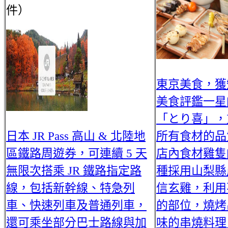
件）
東京美食，獲
美食評鑑一星
「とり喜」，
日本 JR Pass 高山 & 北陸地
所有食材的品
區鐵路周遊券，可連續 5 天
店內食材雞隻
無限次搭乘 JR 鐵路指定路
種採用山梨縣
線，包括新幹線、特急列
信玄雞，利用
車、快速列車及普通列車，
的部位，燒烤
還可乘坐部分巴士路線與加
味的串燒料理