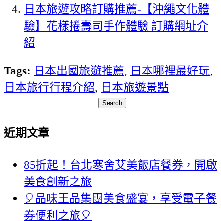
日本旅遊攻略訂購推薦-【沖繩文化體
驗】花樣捲壽司手作體驗 訂購網址介
紹
Tags:
日本出國旅遊推薦
,
日本哪裡最好玩
,
日本旅行行程介紹
,
日本旅遊景點
Search
近期文章
85折起！台北寒舍艾美飯店餐券，開啟
美食創新之旅
🎈品味王品集團美食盛宴，享受電子餐
券便利之旅🎈