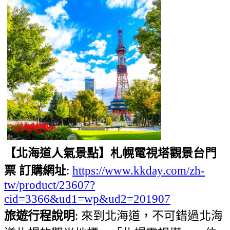
【北海道人氣景點】札幌電視塔觀景台門
票 訂購網址
:
https://www.kkday.com/zh-
tw/product/23607?
cid=3366&ud1=wp&ud2=201907
旅遊行程說明
: 來到北海道，不可錯過北海