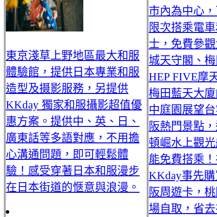
市內為中心，
限次搭乘電車
士，免費參觀
東京淺草上野地區最大和服
城天守閣、梅
體驗館，提供日本專業和服
HEP FIVE
造型及摄影服務，另提供
梅田藍天大廈
KKday 獨家和服攝影超值優
中庭園展望台
惠方案。提供中、英、日、
阪熱門景點，
廣東話等多語對應，不用擔
頓崛水上觀光
心溝通問題，即可輕鬆體
能免費搭乘！
驗！感受穿著日本和服漫步
KKday事先
在日本街道的愜意與浪漫。
阪周遊卡，桃
場自取，省去