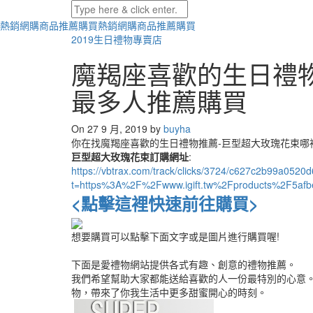
熱銷網購商品推薦購買
熱銷網購商品推薦購買
2019生日禮物專賣店
魔羯座喜歡的生日禮
最多人推薦購買
On 27 9 月, 2019 by
buyha
你在找魔羯座喜歡的生日禮物推薦-巨型超大玫瑰花束哪
巨型超大玫瑰花束訂購網址
:
https://vbtrax.com/track/clicks/3724/c627c2b99a0
t=https%3A%2F%2Fwww.igift.tw%2Fproducts%2F5af
<點擊這裡快速前往購買>
想要購買可以點擊下面文字或是圖片進行購買喔!
下面是愛禮物網站提供各式有趣、創意的禮物推薦。
我們希望幫助大家都能送給喜歡的人一份最特別的心意。
物，帶來了你我生活中更多甜蜜開心的時刻。