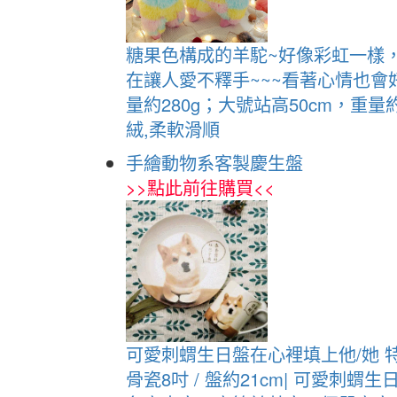
糖果色構成的羊駝~好像彩虹一樣
在讓人愛不釋手~~~看著心情也會好
量約280g；大號站高50cm，重量約
絨,柔軟滑順
手繪動物系客製慶生盤
>>
點此前往購買
<<
可愛刺蝟生日盤在心裡填上他/她 特
骨瓷8吋 / 盤約21cm| 可愛刺蝟