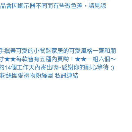
lt;商品會因顯示器不同而有些微色差，請見諒
手攜帶可愛的小餐盤家居的可愛風格一齊和朋
寸★★每款皆有五種內頁喲！★★一組六個～
約14個工作天內寄出唷~感謝你的耐心等待 :)
粉絲團愛禮物粉絲團 私訊連結