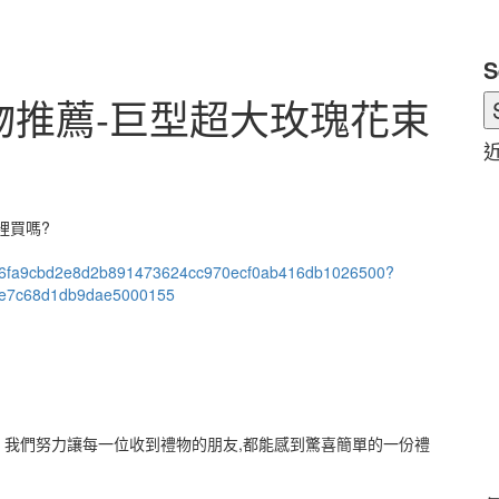
S
物推薦-巨型超大玫瑰花束
裡買嗎?
520d6fa9cbd2e8d2b891473624cc970ecf0ab416db1026500?
be7c68d1db9dae5000155
我們努力讓每一位收到禮物的朋友,都能感到驚喜簡單的一份禮