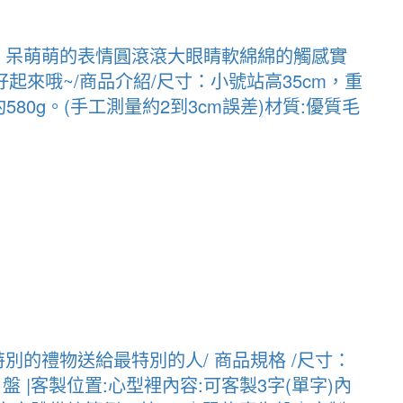
，呆萌萌的表情圓滾滾大眼睛軟綿綿的觸感實
起來哦~/商品介紹/尺寸：小號站高35cm，重
580g。(手工測量約2到3cm誤差)材質:優質毛
別的禮物送給最特別的人/ 商品規格 /尺寸：
生日盤 |客製位置:心型裡內容:可客製3字(單字)內