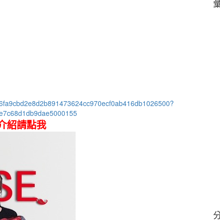
520d6fa9cbd2e8d2b891473624cc970ecf0ab416db1026500?
be7c68d1db9dae5000155
介紹請點我