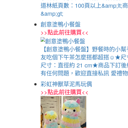
道林紙頁數：100頁以上&amp;
&amp;gt;
創意塗鴨小餐盤
>>
點此前往購買
<<
【創意塗鴨小餐盤】野餐時的小幫
友吃個下午茶怎麼搭都超搭☺★尺
尺寸：直徑約 21 cm★商品下訂後
有任何問題，歡迎直接私訊 愛禮物
彩虹神獸草泥馬玩偶
>>
點此前往購買
<<