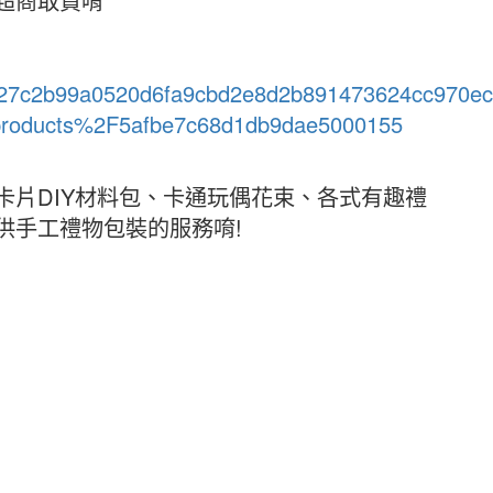
超商取貨唷
24/c627c2b99a0520d6fa9cbd2e8d2b891473624cc970
roducts%2F5afbe7c68d1db9dae5000155
卡片DIY材料包、卡通玩偶花束、各式有趣禮
供手工禮物包裝的服務唷!