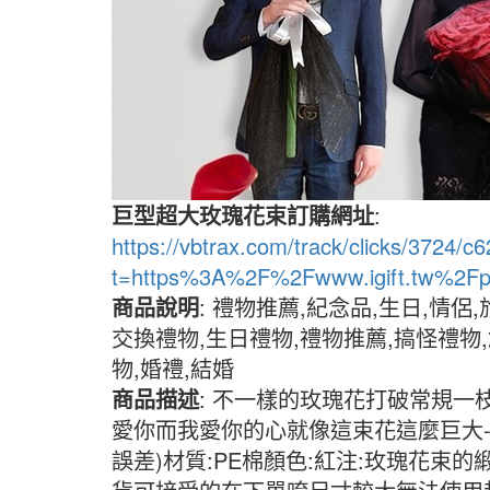
巨型超大玫瑰花束訂購網址
:
https://vbtrax.com/track/clicks/37
t=https%3A%2F%2Fwww.igift.tw%2Fp
商品說明
: 禮物推薦,紀念品,生日,情侶,
交換禮物,生日禮物,禮物推薦,搞怪禮物
物,婚禮,結婚
商品描述
: 不一樣的玫瑰花打破常規一
愛你而我愛你的心就像這束花這麼巨大-【商
誤差)材質:PE棉顏色:紅注:玫瑰花束