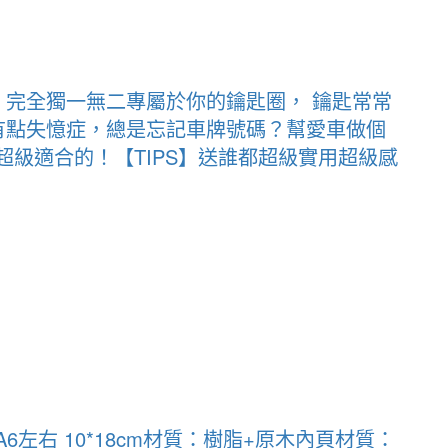
】完全獨一無二專屬於你的鑰匙圈， 鑰匙常常
 有點失憶症，總是忘記車牌號碼？幫愛車做個
級適合的！【TIPS】送誰都超級實用超級感
左右 10*18cm材質：樹脂+原木內頁材質：