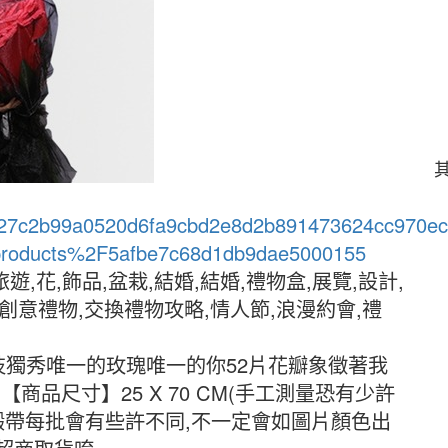
24/c627c2b99a0520d6fa9cbd2e8d2b891473624cc970
roducts%2F5afbe7c68d1db9dae5000155
旅遊,花,飾品,盆栽,結婚,結婚,禮物盒,展覽,設計,
,創意禮物,交換禮物攻略,情人節,浪漫約會,禮
枝獨秀唯一的玫瑰唯一的你52片花瓣象徵著我
品尺寸】25 X 70 CM(手工測量恐有少許
的緞帶每批會有些許不同,不一定會如圖片顏色出