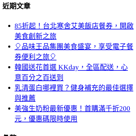
近期文章
85折起！台北寒舍艾美飯店餐券，開啟
美食創新之旅
🎈品味王品集團美食盛宴，享受電子餐
券便利之旅🎈
韓國送花首選 KKday，全區配送，心
意百分之百送到
乳清蛋白哪裡買？健身補充的最佳選擇
與推薦
美強生奶粉最新優惠！首購滿千折200
元，優惠碼限時使用