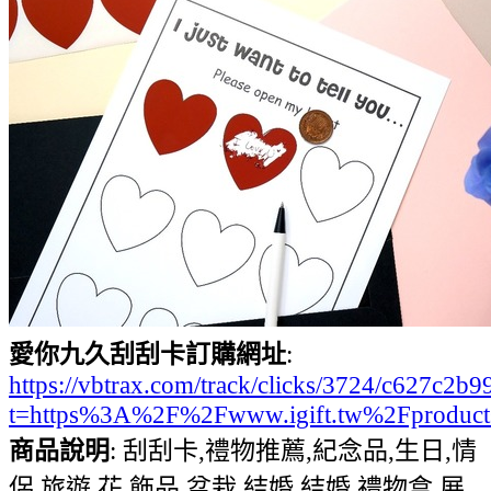
愛你九久刮刮卡訂購網址
:
https://vbtrax.com/track/clicks/3724/c627
t=https%3A%2F%2Fwww.igift.tw%2Fproduc
商品說明
: 刮刮卡,禮物推薦,紀念品,生日,情
侶,旅遊,花,飾品,盆栽,結婚,結婚,禮物盒,展