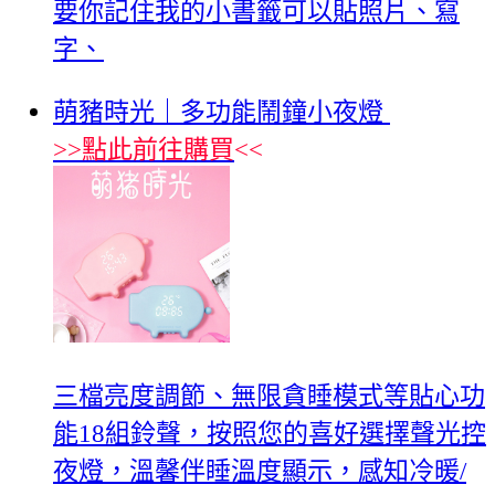
要你記住我的小書籤可以貼照片、寫
字、
萌豬時光｜多功能鬧鐘小夜燈
>>
點此前往購買
<<
三檔亮度調節、無限貪睡模式等貼心功
能18組鈴聲，按照您的喜好選擇聲光控
夜燈，溫馨伴睡溫度顯示，感知冷暖/