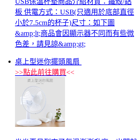
USB保溫杯墊商品介紹材質：鐵殼/鋁
板 供電方式：USB(只適用於底部直徑
小於7.5cm的杯子)尺寸：如下圖
&amp;lt;商品會因顯示器不同而有些微
色差，請見諒&amp;gt;
桌上型迷你擺頭風扇
>>
點此前往購買
<<