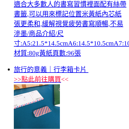
適合大多數人的書寫習慣裡面配有絲帶
書籤,可以用來標記位置米黃紙內芯紙
張更柔和,緩解視覺疲勞書寫順暢,不易
滲墨/商品介紹/尺
寸:A5:21.5*14.5cmA6:14.5*10.5cmA7:1
材質:80g黃紙頁數:96張
旅行的意義｜行李箱卡片
>>
點此前往購買
<<