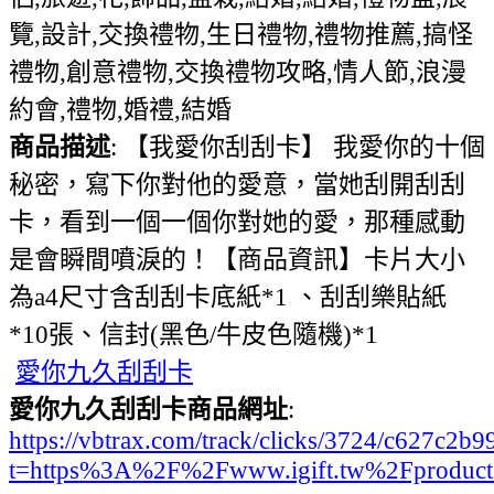
覽,設計,交換禮物,生日禮物,禮物推薦,搞怪
禮物,創意禮物,交換禮物攻略,情人節,浪漫
約會,禮物,婚禮,結婚
商品描述
: 【我愛你刮刮卡】 我愛你的十個
秘密，寫下你對他的愛意，當她刮開刮刮
卡，看到一個一個你對她的愛，那種感動
是會瞬間噴淚的！【商品資訊】卡片大小
為a4尺寸含刮刮卡底紙*1 、刮刮樂貼紙
*10張、信封(黑色/牛皮色隨機)*1
愛你九久刮刮卡
愛你九久刮刮卡商品網址
:
https://vbtrax.com/track/clicks/3724/c627
t=https%3A%2F%2Fwww.igift.tw%2Fproduc