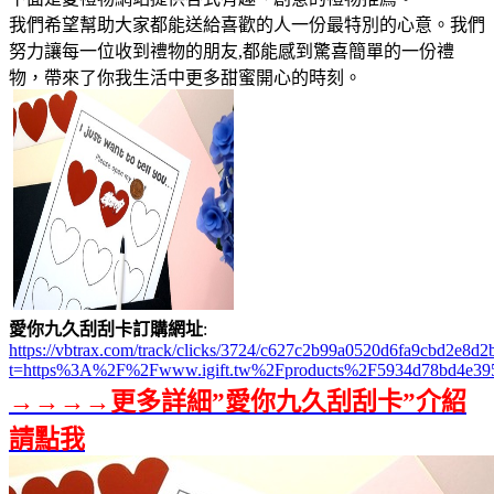
我們希望幫助大家都能送給喜歡的人一份最特別的心意。我們
努力讓每一位收到禮物的朋友,都能感到驚喜簡單的一份禮
物，帶來了你我生活中更多甜蜜開心的時刻。
愛你九久刮刮卡訂購網址
:
https://vbtrax.com/track/clicks/3724/c627c2b99a0520d6fa9cbd2e
t=https%3A%2F%2Fwww.igift.tw%2Fproducts%2F5934d78bd4e39
→→→→更多詳細”愛你九久刮刮卡”介紹
請點我