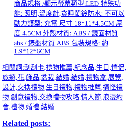
商品規格 /顯示螢幕類型:LED 特殊功
能: 照明,溫度計,貪睡鬧鈴防水: 不可以
動力類型: 充電 尺寸 18*11*4.5CM 厚
度 4.5CM 外殼材質: ABS / 鏡面材質
abs / 錶盤材質 ABS 包裝規格: 約
1.9*12*6CM
相關詞:刮刮卡,禮物推薦,紀念品,生日,情侶,
旅遊,花,飾品,盆栽,結婚,結婚,禮物盒,展覽,
設計,交換禮物,生日禮物,禮物推薦,搞怪禮
物,創意禮物,交換禮物攻略,情人節,浪漫約
會,禮物,婚禮,結婚
Related posts: