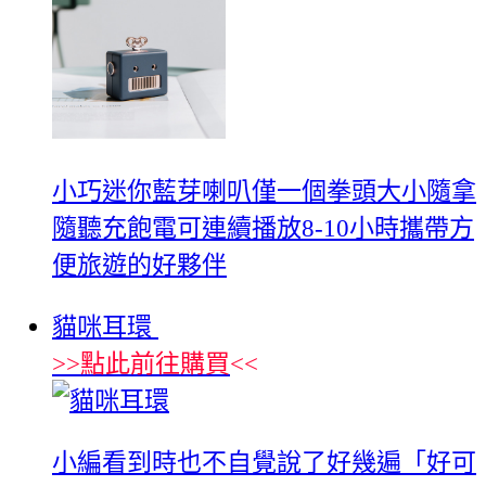
小巧迷你藍芽喇叭僅一個拳頭大小隨拿
隨聽充飽電可連續播放8-10小時攜帶方
便旅遊的好夥伴
貓咪耳環
>>
點此前往購買
<<
‪小編看到時也不自覺說了好幾遍「好可