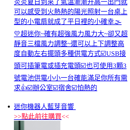
炎炎夏日到來了氣溫漸漸升高一出門就
可以感受到火熱熱的陽光照射一台桌上
型的小電扇就成了平日裡的小確幸🌫️
💛超迷你~確有超強風力風力大~卻又超
靜音三檔風力調整~還可以上下調整高
度自動左右擺頭多種供電方式☑️USB接
頭可插筆電或插充電頭☑️也可使用3顆3
號電池供電小小一台確能滿足你所有需
求👍☑️辦公室☑️宿舍☑️怕熱的
迷你機器人藍芽音響
>>
點此前往購買
<<