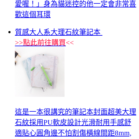
愛喔！」身為貓迷控的他一定會非常喜
歡這個耳環
質感大人系大理石紋筆記本
>>
點此前往購買
<<
這是一本很講究的筆記本封面超美大理
石紋採用PU軟皮設計光滑耐用手感舒
適貼心圓角邊不怕割傷橫線間距8mm,