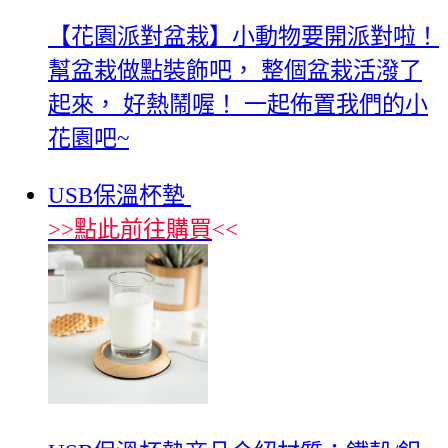
【花園派對盆栽】小動物要開派對啦！
幫盆栽做點裝飾吧， 整個盆栽活潑了
起來， 好熱鬧喔！ 一起佈置我們的小
花園吧~
USB保溫杯墊
>>
點此前往購買
<<