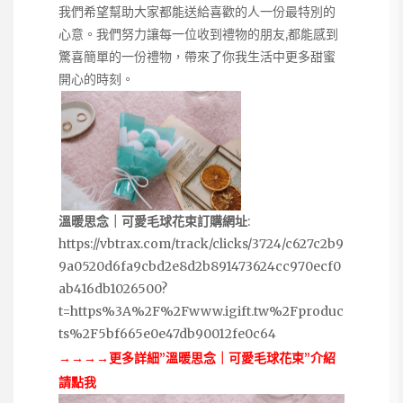
我們希望幫助大家都能送給喜歡的人一份最特別的
心意。我們努力讓每一位收到禮物的朋友,都能感到
驚喜簡單的一份禮物，帶來了你我生活中更多甜蜜
開心的時刻。
溫暖思念｜可愛毛球花束訂購網址
:
https://vbtrax.com/track/clicks/3724/c627c2b9
9a0520d6fa9cbd2e8d2b891473624cc970ecf0
ab416db1026500?
t=https%3A%2F%2Fwww.igift.tw%2Fproduc
ts%2F5bf665e0e47db90012fe0c64
→→→→更多詳細”溫暖思念｜可愛毛球花束”介紹
請點我