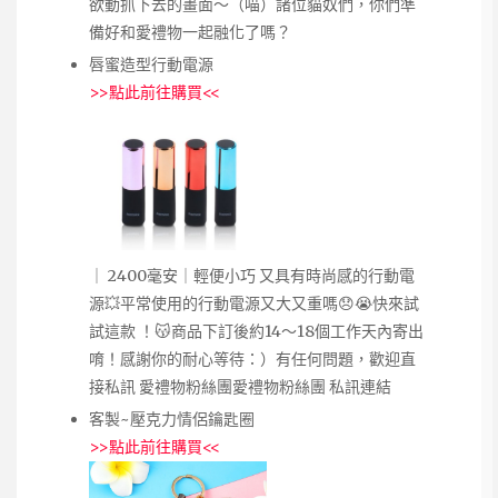
欲動抓下去的畫面～（喵）諸位貓奴們，你們準
備好和愛禮物一起融化了嗎？
唇蜜造型行動電源
>>
點此前往購買
<<
｜ 2400毫安｜輕便小巧 又具有時尚感的行動電
源💥平常使用的行動電源又大又重嗎😞😭快來試
試這款 ！😽商品下訂後約14～18個工作天內寄出
唷！感謝你的耐心等待：）有任何問題，歡迎直
接私訊 愛禮物粉絲團愛禮物粉絲團 私訊連結
客製~壓克力情侶鑰匙圈
>>
點此前往購買
<<