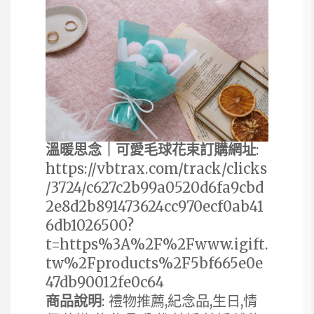
溫暖思念｜可愛毛球花束訂購網址
:
https://vbtrax.com/track/clicks
/3724/c627c2b99a0520d6fa9cbd
2e8d2b891473624cc970ecf0ab41
6db1026500?
t=https%3A%2F%2Fwww.igift.
tw%2Fproducts%2F5bf665e0e
47db90012fe0c64
商品說明
: 禮物推薦,紀念品,生日,情