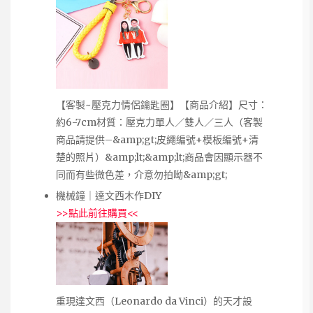
【客製~壓克力情侶鑰匙圈】【商品介紹】尺寸：
約6-7cm材質：壓克力單人／雙人／三人（客製
商品請提供–&amp;gt;皮繩編號+模板編號+清
楚的照片）&amp;lt;&amp;lt;商品會因顯示器不
同而有些微色差，介意勿拍呦&amp;gt;
機械鐘｜達文西木作DIY
>>
點此前往購買
<<
重現達文西（Leonardo da Vinci）的天才設