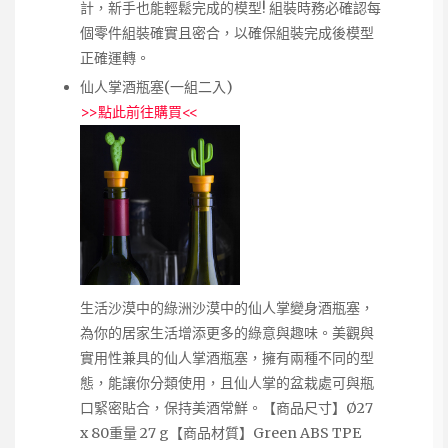
計，新手也能輕鬆完成的模型! 組裝時務必確認每
個零件組裝確實且密合，以確保組裝完成後模型
正確運轉。
仙人掌酒瓶塞(一組二入)
>>
點此前往購買
<<
生活沙漠中的綠洲沙漠中的仙人掌變身酒瓶塞，
為你的居家生活增添更多的綠意與趣味。美觀與
實用性兼具的仙人掌酒瓶塞，擁有兩種不同的型
態，能讓你分類使用，且仙人掌的盆栽處可與瓶
口緊密貼合，保持美酒常鮮。【商品尺寸】Ø27
x 80重量 27 g【商品材質】Green ABS TPE