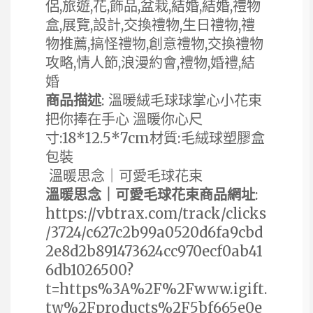
侶,旅遊,花,飾品,盆栽,結婚,結婚,禮物
盒,展覽,設計,交換禮物,生日禮物,禮
物推薦,搞怪禮物,創意禮物,交換禮物
攻略,情人節,浪漫約會,禮物,婚禮,結
婚
商品描述
: 溫暖絨毛球球掌心小花束
把你捧在手心 溫暖你心尺
寸:18*12.5*7cm材質:毛絨球塑膠盒
包裝
溫暖思念｜可愛毛球花束
溫暖思念｜可愛毛球花束商品網址
:
https://vbtrax.com/track/clicks
/3724/c627c2b99a0520d6fa9cbd
2e8d2b891473624cc970ecf0ab41
6db1026500?
t=https%3A%2F%2Fwww.igift.
tw%2Fproducts%2F5bf665e0e