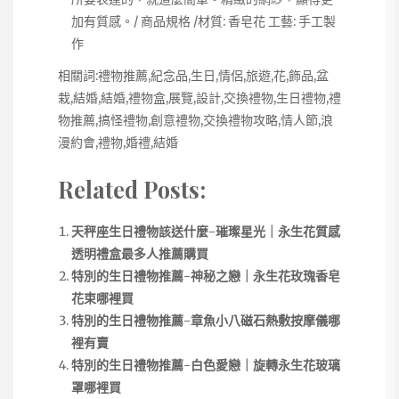
加有質感。/ 商品規格 /材質: 香皂花 工藝: 手工製
作
相關詞:禮物推薦,紀念品,生日,情侶,旅遊,花,飾品,盆
栽,結婚,結婚,禮物盒,展覽,設計,交換禮物,生日禮物,禮
物推薦,搞怪禮物,創意禮物,交換禮物攻略,情人節,浪
漫約會,禮物,婚禮,結婚
Related Posts:
天秤座生日禮物該送什麼-璀璨星光｜永生花質感
透明禮盒最多人推薦購買
特別的生日禮物推薦-神秘之戀｜永生花玫瑰香皂
花束哪裡買
特別的生日禮物推薦-章魚小八磁石熱敷按摩儀哪
裡有賣
特別的生日禮物推薦-白色愛戀｜旋轉永生花玻璃
罩哪裡買