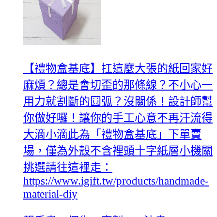
【禮物盒基底】扛這麼大張的紙回家好
麻煩？總是會切歪的那條線？不小心一
用力就割斷的圓弧？沒關係！設計師幫
你做好囉！讓你的手工心意不再汗流得
大滴小滴此為「禮物盒基底」下單賣
場，僅為外殼不含裡頭十字紙層小機關
挑選請往這裡走：
https://www.igift.tw/products/handmade-
material-diy