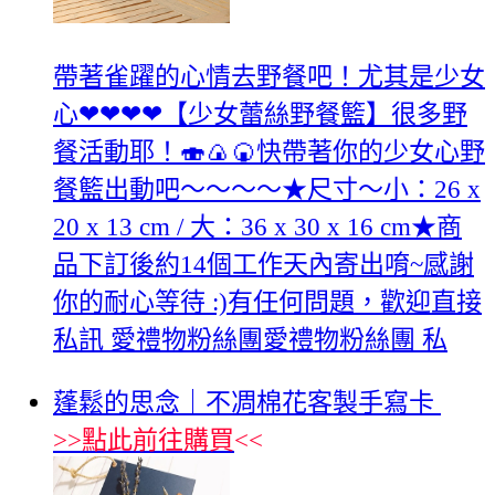
帶著雀躍的心情去野餐吧！尤其是少女
心❤❤❤❤【少女蕾絲野餐籃】很多野
餐活動耶！🍣🍙🍘快帶著你的少女心野
餐籃出動吧～～～～★尺寸～小：26 x
20 x 13 cm / 大：36 x 30 x 16 cm★商
品下訂後約14個工作天內寄出唷~感謝
你的耐心等待 :)有任何問題，歡迎直接
私訊 愛禮物粉絲團愛禮物粉絲團 私
蓬鬆的思念｜不凋棉花客製手寫卡
>>
點此前往購買
<<