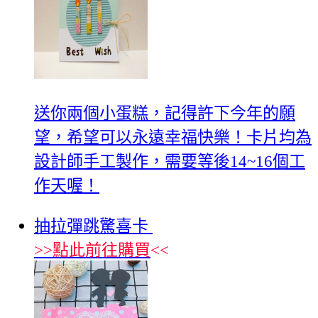
送你兩個小蛋糕，記得許下今年的願
望，希望可以永遠幸福快樂！卡片均為
設計師手工製作，需要等後14~16個工
作天喔！
抽拉彈跳驚喜卡
>>
點此前往購買
<<