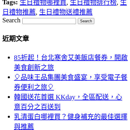
Tags:
生日禮物哪裡買
,
生日禮物排行榜
,
生
日禮物推薦
,
生日禮物送禮推薦
Search
近期文章
85折起！台北寒舍艾美飯店餐券，開啟
美食創新之旅
🎈品味王品集團美食盛宴，享受電子餐
券便利之旅🎈
韓國送花首選 KKday，全區配送，心
意百分之百送到
乳清蛋白哪裡買？健身補充的最佳選擇
與推薦