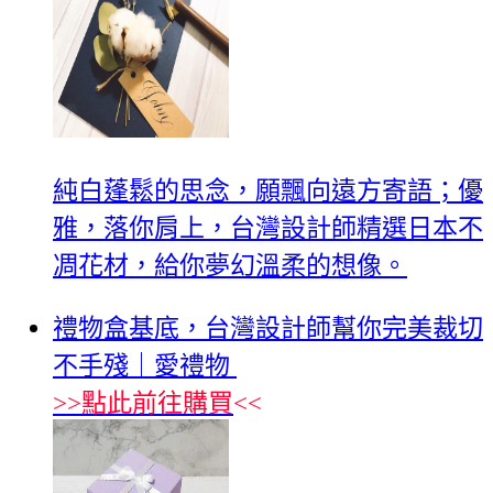
純白蓬鬆的思念，願飄向遠方寄語；優
雅，落你肩上，台灣設計師精選日本不
凋花材，給你夢幻溫柔的想像。
禮物盒基底，台灣設計師幫你完美裁切
不手殘｜愛禮物
>>
點此前往購買
<<