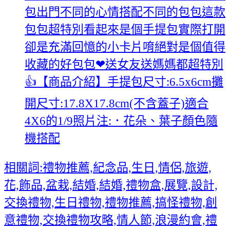
包出門不同的心情搭配不同的包包這款
包包超特別看起來是個手提包實際打開
卻是充滿回憶的小卡片唷絕對是個值得
收藏的好包包❤送女友送媽媽都超特別
👍【商品介紹】手提包尺寸:6.5x6cm攤
開尺寸:17.8X17.8cm(不含蓋子)適合
4X6的1/9照片注:．花朵、葉子顏色隨
機搭配
相關詞:禮物推薦,紀念品,生日,情侶,旅遊,
花,飾品,盆栽,結婚,結婚,禮物盒,展覽,設計,
交換禮物,生日禮物,禮物推薦,搞怪禮物,創
意禮物,交換禮物攻略,情人節,浪漫約會,禮