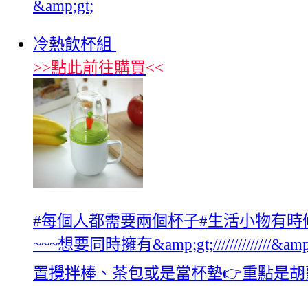
&amp;gt;
冷熱飲杯組
>>
點此前往購買
<<
#‎每個人都需要兩個杯子‬‪#‎生活小
~~~想要同時擁有&amp;gt;////////
置攪拌棒、茶包或是當杯墊👉重點是