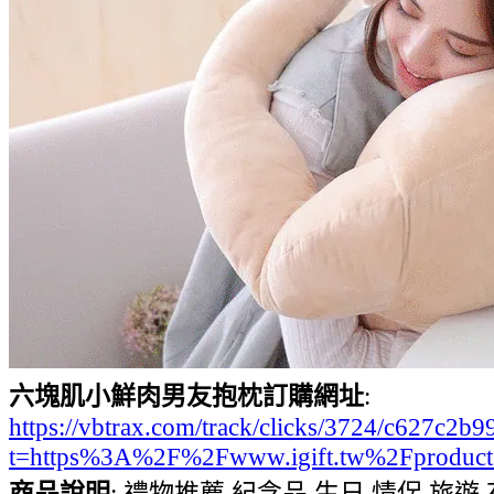
六塊肌小鮮肉男友抱枕訂購網址
:
https://vbtrax.com/track/clicks/3724/c627
t=https%3A%2F%2Fwww.igift.tw%2Fproduc
商品說明
: 禮物推薦,紀念品,生日,情侶,旅遊