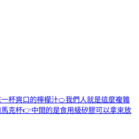
想來一杯爽口的檸檬汁🍊我們人就是這麼複雜
玻璃杯👉熱飲用馬克杯👉中間的是食用級矽膠可以拿來放