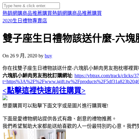
熱銷網購商品推薦購買
熱銷網購商品推薦購買
2020生日禮物專賣店
雙子座生日禮物該送什麼-六塊
On 26 9 月, 2020 by
buy
你在找雙子座生日禮物該送什麼-六塊肌小鮮肉男友抱枕哪裡買
六塊肌小鮮肉男友抱枕訂購網址
:
https://vbtrax.com/track/clic
t=https%3A%2F%2Fwww.igift.tw%2Fproducts%2F5df31a823b204
<點擊這裡快速前往購買>
想要購買可以點擊下面文字或是圖片進行購買喔!
下面是愛禮物網站提供各式有趣、創意的禮物推薦。
我們希望幫助大家都能送給喜歡的人一份最特別的心意。我們