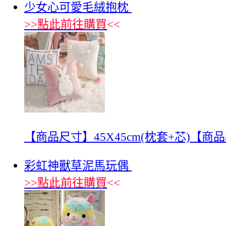
少女心可愛毛絨抱枕
>>
點此前往購買
<<
【商品尺寸】45X45cm(枕套+芯)【
彩虹神獸草泥馬玩偶
>>
點此前往購買
<<