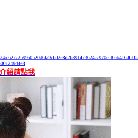
ks/3724/c627c2b99a0520d6fa9cbd2e8d2b891473624cc970ecf0ab416db10
6001249d4e8
”介紹請點我