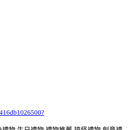
ab416db1026500?
,交換禮物,生日禮物,禮物推薦,搞怪禮物,創意禮