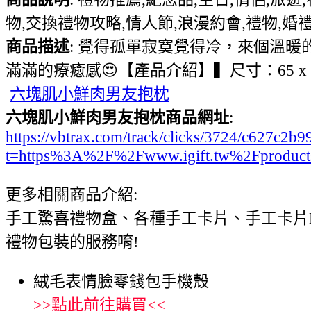
物,交換禮物攻略,情人節,浪漫約會,禮物,婚禮
商品描述
: 覺得孤單寂寞覺得冷，來個溫
滿滿的療癒感😍【產品介紹】▍尺寸：65 x 
六塊肌小鮮肉男友抱枕
六塊肌小鮮肉男友抱枕商品網址
:
https://vbtrax.com/track/clicks/3724/c627
t=https%3A%2F%2Fwww.igift.tw%2Fproduc
更多相關商品介紹:
手工驚喜禮物盒、各種手工卡片、手工卡片
禮物包裝的服務唷!
絨毛表情臉零錢包手機殼
>>
點此前往購買
<<