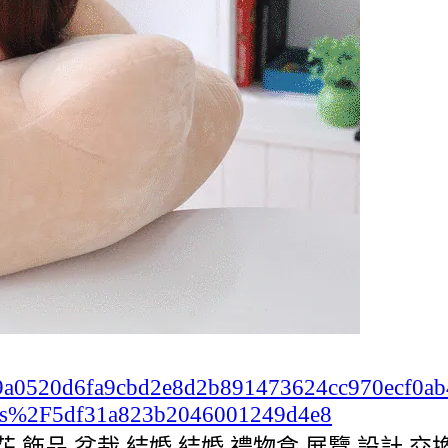
c2b99a0520d6fa9cbd2e8d2b891473624cc970ecf0
ts%2F5df31a823b2046001249d4e8
,花,飾品,盆栽,結婚,結婚,禮物盒,展覽,設計