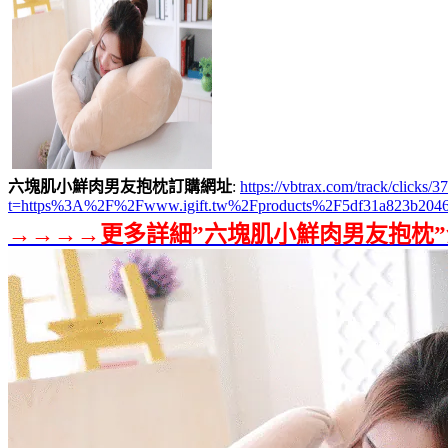
六塊肌小鮮肉男友抱枕訂購網址
:
https://vbtrax.com/track/clic
t=https%3A%2F%2Fwww.igift.tw%2Fproducts%2F5df31a823b204
→→→→更多詳細”六塊肌小鮮肉男友抱枕