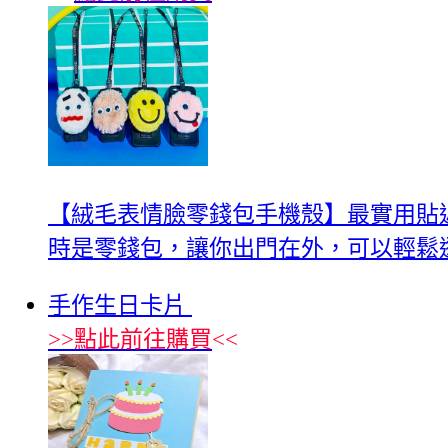
【絨毛表情臉零錢包手機殼】最實用貼
時是零錢包，讓你出門在外，可以輕鬆
手作生日卡片
>>
點此前往購買
<<