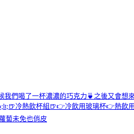
物‬有時候我們喝了一杯濃濃的巧克力🍵之後又會
//////&amp;lt;🍺冷熱飲杯組🍺👉冷飲用
胡蘿蔔未免也俏皮