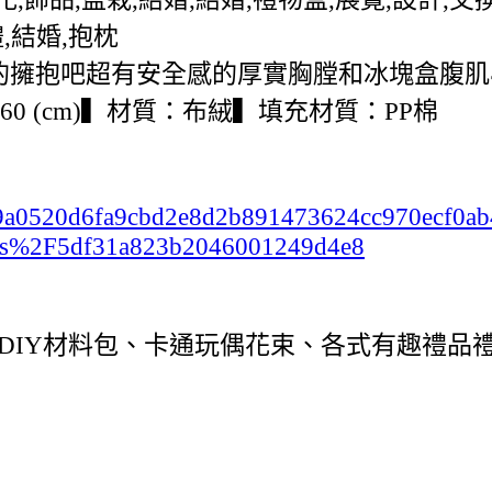
,結婚,抱枕
暖的擁抱吧超有安全感的厚實胸膛和冰塊盒腹肌
60 (cm)▍材質：布絨▍填充材質：PP棉
c2b99a0520d6fa9cbd2e8d2b891473624cc970ecf0
ts%2F5df31a823b2046001249d4e8
DIY材料包、卡通玩偶花束、各式有趣禮品