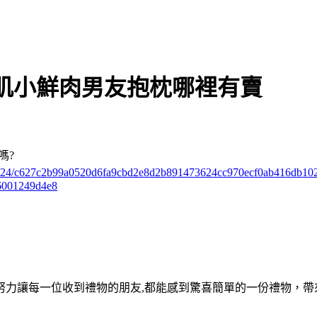
肌小鮮肉男友抱枕哪裡有賣
嗎?
ks/3724/c627c2b99a0520d6fa9cbd2e8d2b891473624cc970ecf0ab416db10
6001249d4e8
努力讓每一位收到禮物的朋友,都能感到驚喜簡單的一份禮物，帶