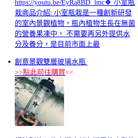
https://youtu.be/EyRa8BD_lmc🍀 小室瓶
栽商品介紹: 小室瓶栽是一種創新研發
的室內景觀植物，瓶內植物生長在無菌
的營養果凍中， 不需要再另外提供水
分及養分，是目前市面上最
創意景觀雙層玻璃水瓶
>>
點此前往購買
<<