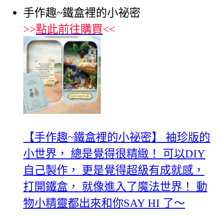
手作趣~鐵盒裡的小祕密
>>
點此前往購買
<<
【手作趣~鐵盒裡的小祕密】 袖珍版的
小世界， 總是覺得很精緻！ 可以DIY
自己製作， 更是覺得超級有成就感，
打開鐵盒， 就像進入了魔法世界！ 動
物小精靈都出來和你SAY HI 了～