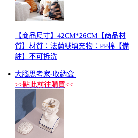
【商品尺寸】42CM*26CM【商品材
質】材質：法蘭絨填充物：PP棉【備
註】不可拆洗
大腦思考家-收納盒
>>
點此前往購買
<<