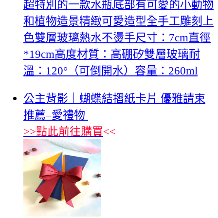
超特別的一款水瓶底部有可愛的小動物
和植物造景精緻可愛造型全手工雕刻上
色雙層玻璃熱水不燙手尺寸：7cm直徑
*19cm高度材質：高硼矽雙層玻璃耐
溫：120°（可倒開水）容量：260ml
公主背影｜蝴蝶結摺紙卡片 優雅請束
推薦–愛禮物
>>
點此前往購買
<<