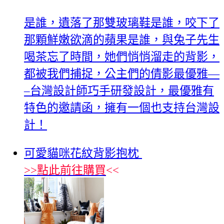
是誰，遺落了那雙玻璃鞋是誰，咬下了
那顆鮮嫩欲滴的蘋果是誰，與兔子先生
喝茶忘了時間，她們悄悄溜走的背影，
都被我們捕捉，公主們的倩影最優雅—
–台灣設計師巧手研發設計，最優雅有
特色的邀請函，擁有一個也支持台灣設
計！
可愛貓咪花紋背影抱枕
>>
點此前往購買
<<