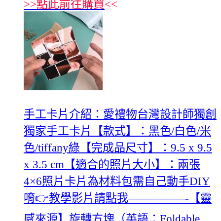
>>
點此前往購買
<<
手工卡片介紹：愛禮物台灣設計師獨創
獨家手工卡片【款式】：黑色/白色/米
色/tiffany綠【完成品尺寸】：9.5 x 9.5
x 3.5 cm【適合的照片大小】：兩張
4×6照片卡片為材料包需自己動手DIY
唷👉教學影片請點我—————-【靈
感來源】旋轉方塊（英語：Foldable