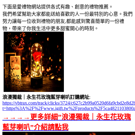
下面是愛禮物網站提供各式有趣、創意的禮物推薦。
我們希望幫助大家都能送給喜歡的人一份最特別的心意。我們
努力讓每一位收到禮物的朋友,都能感到驚喜簡單的一份禮
物，帶來了你我生活中更多甜蜜開心的時刻。
浪漫獨裁｜永生花玫瑰藍芽喇叭訂購網址
:
https://vbtrax.com/track/clicks/3724/c627c2b99a0520d6fa9cbd2e
t=https%3A%2F%2Fwww.igift.tw%2Fproducts%2F5ca4821103800
→→→→更多詳細”浪漫獨裁｜永生花玫瑰
藍芽喇叭”介紹請點我