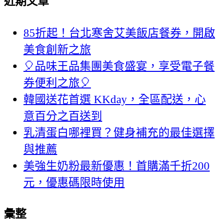
近期文章
85折起！台北寒舍艾美飯店餐券，開啟
美食創新之旅
🎈品味王品集團美食盛宴，享受電子餐
券便利之旅🎈
韓國送花首選 KKday，全區配送，心
意百分之百送到
乳清蛋白哪裡買？健身補充的最佳選擇
與推薦
美強生奶粉最新優惠！首購滿千折200
元，優惠碼限時使用
彙整