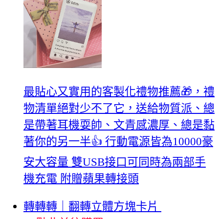
最貼心又實用的客製化禮物推薦🎁，禮
物清單絕對少不了它，送給物質派、總
是帶著耳機耍帥、文青感濃厚、總是黏
著你的另一半👍 行動電源皆為10000豪
安大容量 雙USB接口可同時為兩部手
機充電 附贈蘋果轉接頭
轉轉轉｜翻轉立體方塊卡片