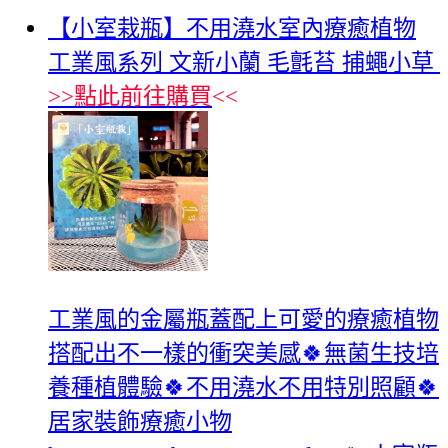
【小室栽瓶】不用澆水室內療癒植物
工業風系列 文新小蘭 毛氈苔 捕蠅小草
>>
點此前往購買
<<
工業風的金屬瓶蓋配上可愛的療癒植物
搭配出不一樣的衝突美感🍀無菌生技培
養種植體驗🍀不用澆水不用特別照顧🍀
居家裝飾療癒小物