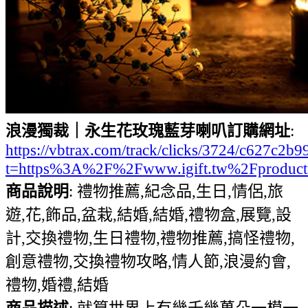
浪漫獨裁｜永生花玫瑰藍芽喇叭訂購網址
:
https://vbtrax.com/track/clicks/3724/c627
t=https%3A%2F%2Fwww.igift.tw%2Fproduc
商品說明
: 禮物推薦,紀念品,生日,情侶,旅
遊,花,飾品,盆栽,結婚,結婚,禮物盒,展覽,設
計,交換禮物,生日禮物,禮物推薦,搞怪禮物,
創意禮物,交換禮物攻略,情人節,浪漫約會,
禮物,婚禮,結婚
商品描述
: 就算世界上有幾千幾萬朵一模一