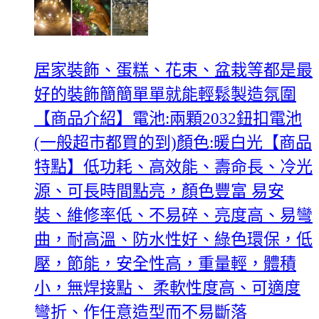
居家裝飾、蛋糕、花束、盆栽等都是最
好的裝飾簡簡單單就能輕鬆製造氛圍
【商品介紹】電池:兩顆2032鈕扣電池
(一般超市都買的到)顏色:暖白光【商品
特點】低功耗、高效能、壽命長、冷光
源、可長時間點亮，顏色豐富 易安
裝、維修率低、不易碎、亮度高、易彎
曲，耐高溫、防水性好、綠色環保，低
壓，節能，安全性高，重量輕，體積
小，無焊接點、 柔軟性度高、可適度
彎折、作任意造型而不易斷落