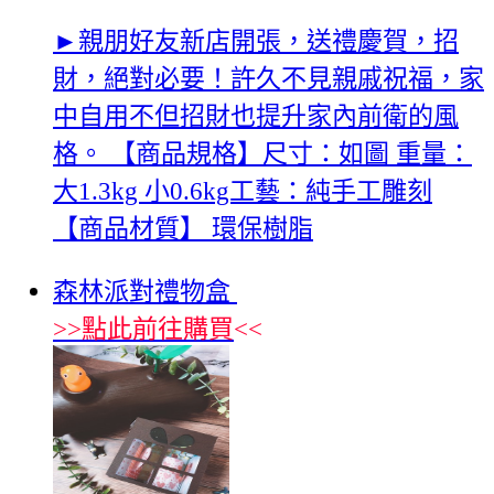
►親朋好友新店開張，送禮慶賀，招
財，絕對必要！許久不見親戚祝福，家
中自用不但招財也提升家內前衛的風
格。 【商品規格】尺寸：如圖 重量：
大1.3kg 小0.6kg工藝：純手工雕刻
【商品材質】 環保樹脂
森林派對禮物盒
>>
點此前往購買
<<