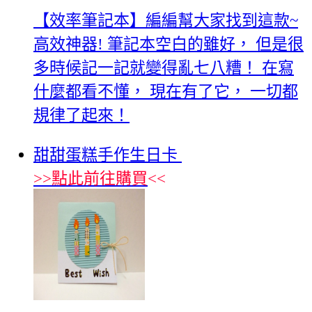
【效率筆記本】編編幫大家找到這款~
高效神器! 筆記本空白的雖好， 但是很
多時候記一記就變得亂七八糟！ 在寫
什麼都看不懂， 現在有了它， 一切都
規律了起來！
甜甜蛋糕手作生日卡
>>
點此前往購買
<<