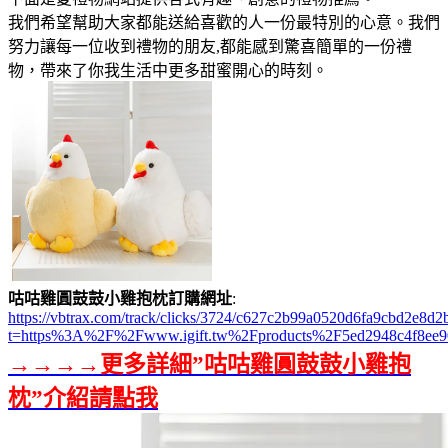
我們希望幫助大家都能送給喜歡的人一份最特別的心意。我們
努力讓每一位收到禮物的朋友,都能感到驚喜簡單的一份禮
物，帶來了你我生活中更多甜蜜開心的時刻。
咕咕雞圓鼓鼓小雞抱枕訂購網址
:
https://vbtrax.com/track/clicks/3724/c627c2b99a0520d6fa9cbd2e
t=https%3A%2F%2Fwww.igift.tw%2Fproducts%2F5ed2948c4f8ee9
→→→→更多詳細”咕咕雞圓鼓鼓小雞抱
枕”介紹請點我