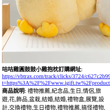
咕咕雞圓鼓鼓小雞抱枕訂購網址
:
https://vbtrax.com/track/clicks/3724/c627
t=https%3A%2F%2Fwww.igift.tw%2Fproduc
商品說明
: 禮物推薦,紀念品,生日,情侶,旅
遊,花,飾品,盆栽,結婚,結婚,禮物盒,展覽,設
計,交換禮物,生日禮物,禮物推薦,搞怪禮物,