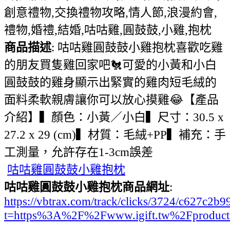
創意禮物,交換禮物攻略,情人節,浪漫約會,
禮物,婚禮,結婚,咕咕雞,圓鼓鼓,小雞,抱枕
商品描述
: 咕咕雞圓鼓鼓小雞抱枕喜歡吃雞
的朋友買隻雞回家吧🐔可愛的小黃和小白
圓鼓鼓的雞身顯示出緊實的雞肉短毛絨的
面料柔軟親膚讓你可以放心摸雞😂【產品
介紹】▍顏色：小黃／小白▍尺寸：30.5 x
27.2 x 29 (cm)▍材質：毛絨+PP▍補充：手
工測量，允許存在1-3cm誤差
咕咕雞圓鼓鼓小雞抱枕
咕咕雞圓鼓鼓小雞抱枕商品網址
:
https://vbtrax.com/track/clicks/3724/c627
t=https%3A%2F%2Fwww.igift.tw%2Fproduc