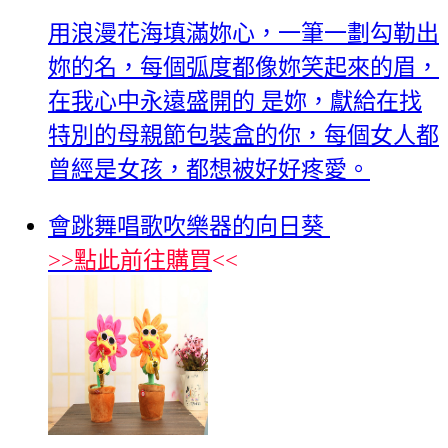
用浪漫花海填滿妳心，一筆一劃勾勒出
妳的名，每個弧度都像妳笑起來的眉，
在我心中永遠盛開的 是妳，獻給在找
特別的母親節包裝盒的你，每個女人都
曾經是女孩，都想被好好疼愛。
會跳舞唱歌吹樂器的向日葵
>>
點此前往購買
<<