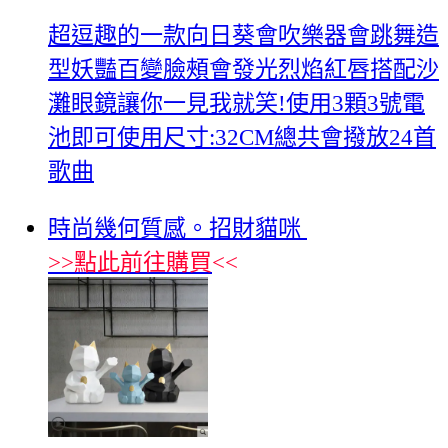
超逗趣的一款向日葵會吹樂器會跳舞造
型妖豔百變臉頰會發光烈焰紅唇搭配沙
灘眼鏡讓你一見我就笑!使用3顆3號電
池即可使用尺寸:32CM總共會撥放24首
歌曲
時尚幾何質感。招財貓咪
>>
點此前往購買
<<