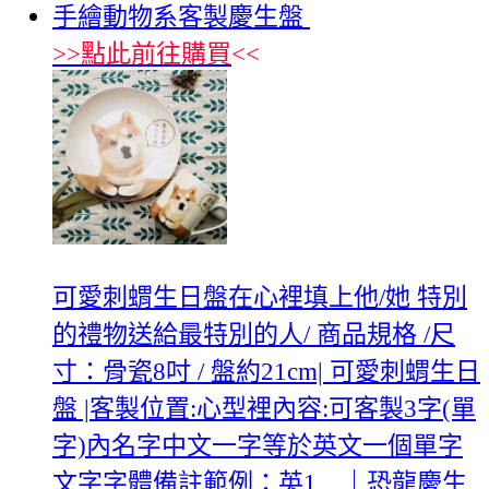
手繪動物系客製慶生盤
>>
點此前往購買
<<
可愛刺蝟生日盤在心裡填上他/她 特別
的禮物送給最特別的人/ 商品規格 /尺
寸：骨瓷8吋 / 盤約21cm| 可愛刺蝟生日
盤 |客製位置:心型裡內容:可客製3字(單
字)內名字中文一字等於英文一個單字
文字字體備註範例：英1 ｜恐龍慶生