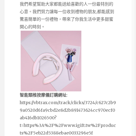
我們希望幫助大家都能送給喜歡的人一份最特別的
心意。我們努力讓每一位收到禮物的朋友,都能感到
驚喜簡單的一份禮物，帶來了你我生活中更多甜蜜
開心的時刻。
智能頸椎按摩儀訂購網址
:
https://vbtrax.com/track/clicks/3724/c627c2b9
9a0520d6fa9cbd2e8d2b891473624cc970ecf0
ab416db1026500?
t=https%3A%2F%2Fwww.igift.tw%2Fproduc
ts%2F5eb22d5388ebae0033296e5f