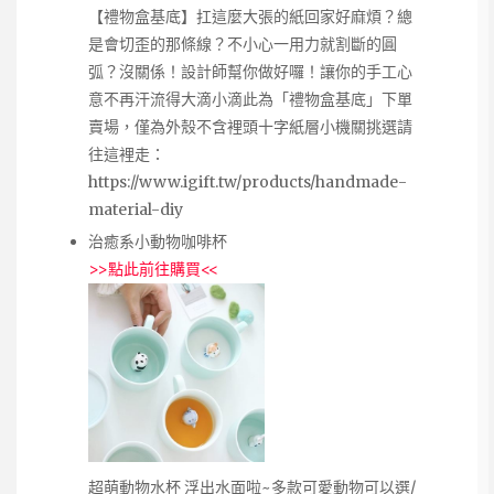
【禮物盒基底】扛這麼大張的紙回家好麻煩？總
是會切歪的那條線？不小心一用力就割斷的圓
弧？沒關係！設計師幫你做好囉！讓你的手工心
意不再汗流得大滴小滴此為「禮物盒基底」下單
賣場，僅為外殼不含裡頭十字紙層小機關挑選請
往這裡走：
https://www.igift.tw/products/handmade-
material-diy
治癒系小動物咖啡杯
>>
點此前往購買
<<
超萌動物水杯 浮出水面啦~多款可愛動物可以選/