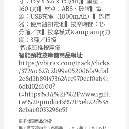
寸：13.9 x 4.4 x 15 (cm)▍重量：
160 (g)▍材質：ABS、矽膠▍電
源：USB充電（1000mAh）▍遙控
器：使用鈕扣電池▍按摩時間：15
分鐘／次▍按摩模式&amp;amp;力
度：3種／15擋
智能頸椎按摩儀
智能頸椎按摩儀商品網址
:
https://vbtrax.com/track/clicks
/3724/c627c2b99a0520d6fa9cbd
2e8d2b891473624cc970ecf0ab41
6db1026500?
t=https%3A%2F%2Fwww.igift.
tw%2Fproducts%2F5eb22d538
8ebae0033296e5f
更多相關商品介紹:
手工驚喜禮物盒、各種手工卡片、手工卡片DIY材