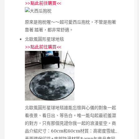
>>
點此前往購買
<<
原來是抱枕喔～～超可愛西瓜抱枕，不管是抱著
靠著 踏著，都非常舒適。
北歐風圓形星球地毯
>>
點此前往購買
<<
北歐風圓形星球地毯誰能忘懷與心儀的對象一起
看夜景、看日出、等告白。唯一能勾起最初羞澀
的對方，只有那個見證你我一起的浪漫星空。商
品介紹尺寸：60cm和80cm材質：高密度雪絨_
表面環保印花+底部防滑材質&amp;lt;商品會因