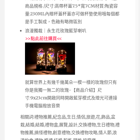
商品規格 /尺寸:高帶杯蓋7.5*寬7CM材質:陶瓷容
量:230ML內贈杯蓋杯蓋亦可做杯墊使用哦每個都
是手工製成，色釉有略微區別
浪漫獨裁｜永生花玫瑰藍芽喇叭
>>
點此前往購買
<<
就算世界上有幾千幾萬朵一模一樣的玫瑰但只有
你是我獨一無二的玫瑰-【商品介紹】尺
寸:9x23cm開啟同時開啟藍芽模式及燈光可連接
手機電腦撥放音樂
相關詞:禮物推薦,紀念品,生日,情侶,旅遊,花,飾品,盆
栽,結婚,結婚,禮物盒,展覽,設計,交換禮物,生日禮物,禮
物推薦,搞怪禮物,創意禮物,交換禮物攻略,情人節,浪