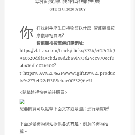
頸椎按摩儀網路哪裡買
ON 13 12 月, 2020 BY
BUY
你
在找射手座生日禮物該送什麼-智能頸椎按
摩儀哪裡買嗎?
智能頸椎按摩儀訂購網址
:
https://vbtrax.com/track/clicks/3724/c627c2b9
9a0520d6fa9cbd2e8d2b891473624cc970ecf0
ab416db1026500?
t=https%3A%2F%2Fwww.igift.tw%2Fproduc
ts%2F5eb22d5388ebae0033296e5f
<點擊這裡快速前往購買>
想要購買可以點擊下面文字或是圖片進行購買喔!
下面是愛禮物網站提供各式有趣、創意的禮物推
薦。