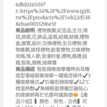
6db1026500?
t=https%3A%2F%2Fwww.igift.
tw%2Fproducts%2F5eb22d538
8ebae0033296e5f
商品說明
: 禮物推薦,紀念品,生日,情
侶,旅遊,花,飾品,盆栽,結婚,結婚,禮物
盒,展覽,設計,交換禮物,生日禮物,禮
物推薦,搞怪禮物,創意禮物,交換禮物
攻略,情人節,浪漫約會,禮物,婚禮,結
婚,智能,頸椎,按摩儀
商品描述
: 智能頸椎按摩儀時尚耳機
造型電磁脈衝按摩一鍵遙控操作
3
種按摩模式
15檔低頻按摩
42℃
微溫熱敷
無線輕盈便攜您最貼心
的按摩師再忙也要呵護肩頸
【產
品介紹】▍顏色：粉色／白色▍尺