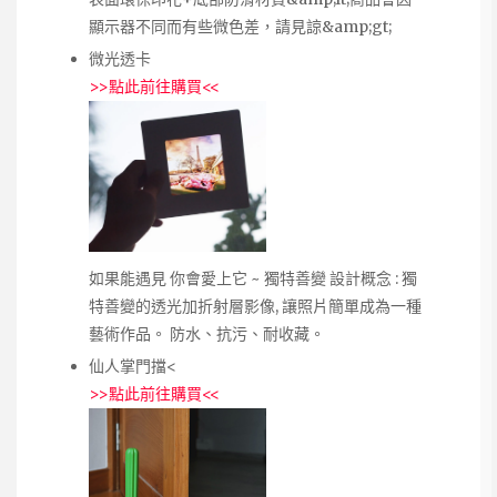
顯示器不同而有些微色差，請見諒&amp;gt;
微光透卡
>>
點此前往購買
<<
如果能遇見 你會愛上它 ~ 獨特善變 設計概念 : 獨
特善變的透光加折射層影像, 讓照片簡單成為一種
藝術作品。 防水、抗污、耐收藏。
仙人掌門擋<
>>
點此前往購買
<<