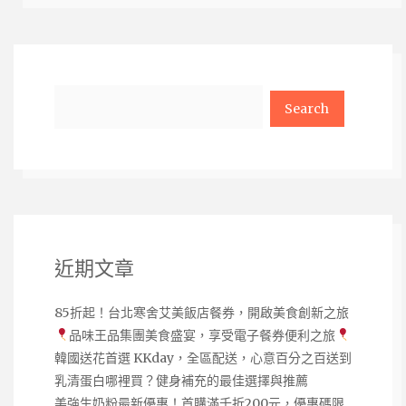
Search
近期文章
85折起！台北寒舍艾美飯店餐券，開啟美食創新之旅
品味王品集團美食盛宴，享受電子餐券便利之旅
韓國送花首選 KKday，全區配送，心意百分之百送到
乳清蛋白哪裡買？健身補充的最佳選擇與推薦
美強生奶粉最新優惠！首購滿千折200元，優惠碼限