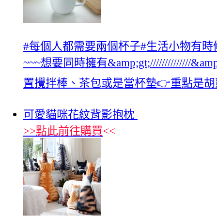
#‎每個人都需要兩個杯子‬‪#‎生活小
~~~想要同時擁有&amp;gt;////////
置攪拌棒、茶包或是當杯墊👉重點是
可愛貓咪花紋背影抱枕
>>
點此前往購買
<<