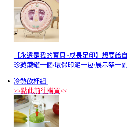
【永遠是我的寶貝~成長足印】想要給
珍藏鐵罐一個/環保印泥一包/展示架一副
冷熱飲杯組
>>
點此前往購買
<<