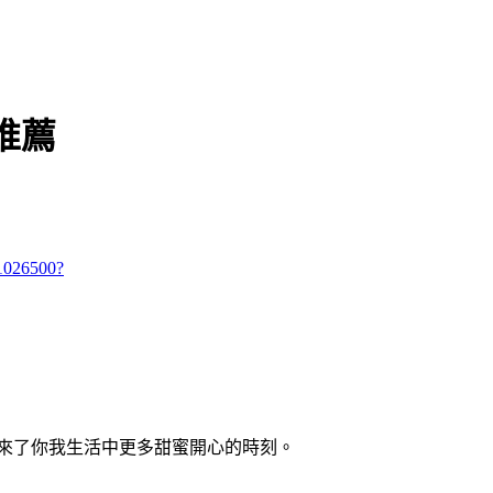
推薦
b1026500?
來了你我生活中更多甜蜜開心的時刻。