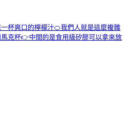
想來一杯爽口的檸檬汁🍊我們人就是這麼複雜
玻璃杯👉熱飲用馬克杯👉中間的是食用級矽膠可以拿來放