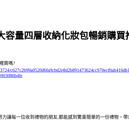
大容量四層收納化妝包暢銷購買
裡買嗎?
licks/3724/c627c2b99a0520d6fa9cbd2e8d2b891473624cc970ecf0ab416d
003086b4fe
努力讓每一位收到禮物的朋友,都能感到驚喜簡單的一份禮物，帶