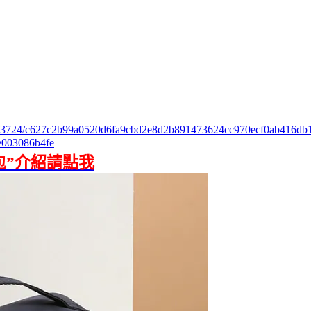
licks/3724/c627c2b99a0520d6fa9cbd2e8d2b891473624cc970ecf0ab416d
003086b4fe
包”介紹請點我