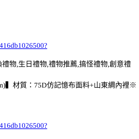
ab416db1026500?
,交換禮物,生日禮物,禮物推薦,搞怪禮物,創意禮
(cm)▍材質：75D仿記憶布面料+山東綢內裡※
ab416db1026500?