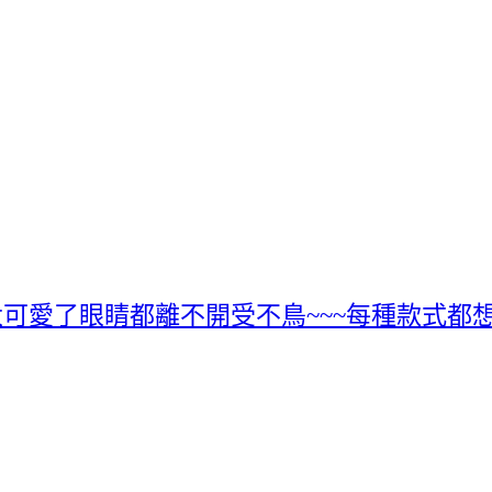
愛了眼睛都離不開受不鳥~~~每種款式都想收要