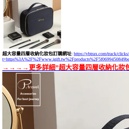
超大容量四層收納化妝包訂購網址
:
https://vbtrax.com/track/c
t=https%3A%2F%2Fwww.igift.tw%2Fproducts%2F5f0699450849be
→→→→更多詳細”超大容量四層收納化妝