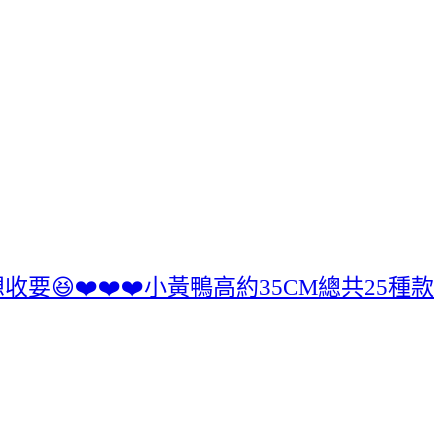
❤️❤️❤️小黃鴨高約35CM總共25種款