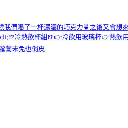
物‬有時候我們喝了一杯濃濃的巧克力🍵之後又會
//////&amp;lt;🍺冷熱飲杯組🍺👉冷飲用
胡蘿蔔未免也俏皮