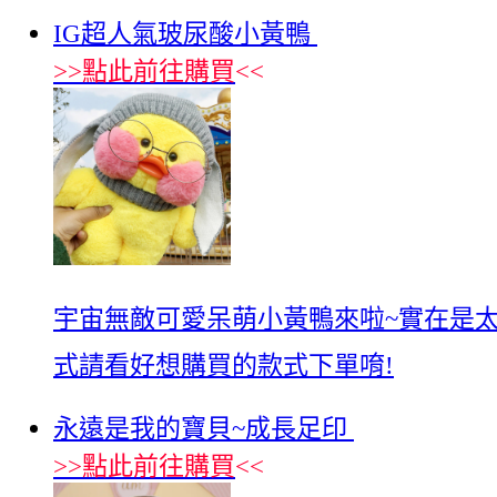
IG超人氣玻尿酸小黃鴨
>>
點此前往購買
<<
宇宙無敵可愛呆萌小黃鴨來啦~實在是太可
式請看好想購買的款式下單唷!
永遠是我的寶貝~成長足印
>>
點此前往購買
<<