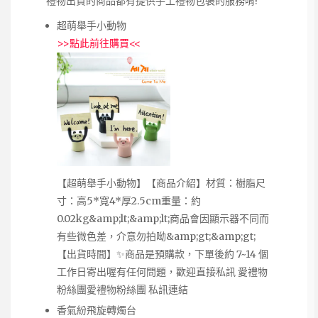
禮物出貨的商品都有提供手工禮物包裝的服務唷!
超萌舉手小動物
>>
點此前往購買
<<
【超萌舉手小動物】【商品介紹】材質：樹脂尺
寸：高5*寬4*厚2.5cm重量：約
0.02kg&amp;lt;&amp;lt;商品會因顯示器不同而
有些微色差，介意勿拍呦&amp;gt;&amp;gt;
【出貨時間】✨商品是預購款，下單後約 7~14 個
工作日寄出喔有任何問題，歡迎直接私訊 愛禮物
粉絲團愛禮物粉絲團 私訊連結
香氣紛飛旋轉燭台