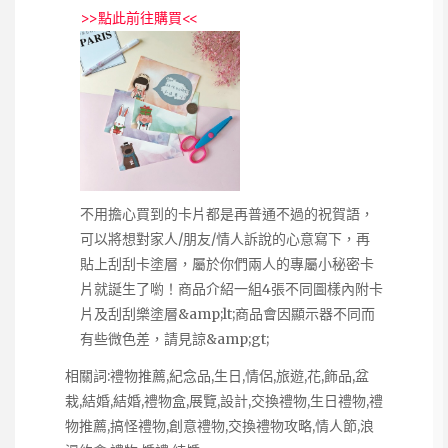
>>
點此前往購買
<<
不用擔心買到的卡片都是再普通不過的祝賀語，
可以將想對家人/朋友/情人訴說的心意寫下，再
貼上刮刮卡塗層，屬於你們兩人的專屬小秘密卡
片就誕生了喲！商品介紹一組4張不同圖樣內附卡
片及刮刮樂塗層&amp;lt;商品會因顯示器不同而
有些微色差，請見諒&amp;gt;
相關詞:禮物推薦,紀念品,生日,情侶,旅遊,花,飾品,盆
栽,結婚,結婚,禮物盒,展覽,設計,交換禮物,生日禮物,禮
物推薦,搞怪禮物,創意禮物,交換禮物攻略,情人節,浪