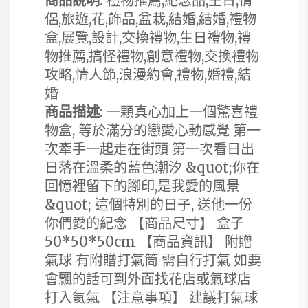
商品說明
: 禮物推薦,紀念品,生日,情
侶,旅遊,花,飾品,盆栽,結婚,結婚,禮物
盒,展覽,設計,交換禮物,生日禮物,禮
物推薦,搞怪禮物,創意禮物,交換禮物
攻略,情人節,浪漫約會,禮物,婚禮,結
婚
商品描述
: 一顆真心加上一個驚喜禮
物盒, 等於滿分的戀愛心動感覺 第一
次牽手一起走在街頭 第一次看日出
日落在溫柔的藍色潮汐 &quot;你在
回憶裡留下的腳印,是我愛的風景
&quot; 這個特別的日子, 送他一份
你們愛的紀念 【商品尺寸】 盒子
50*50*50cm 【商品資訊】 附贈
氣球 有附贈打氣筒 需自行打氣 如要
會飄的話可到外面找花店或氣球店
打入氦氣 【注意事項】 建議打氣球