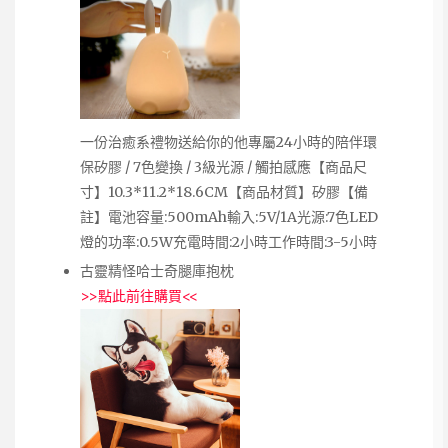
一份治癒系禮物送給你的他專屬24小時的陪伴環
保矽膠 / 7色變換 / 3級光源 / 觸拍感應【商品尺
寸】10.3*11.2*18.6CM【商品材質】矽膠【備
註】電池容量:500mAh輸入:5V/1A光源:7色LED
燈的功率:0.5W充電時間:2小時工作時間:3-5小時
古靈精怪哈士奇腿庫抱枕
>>
點此前往購買
<<