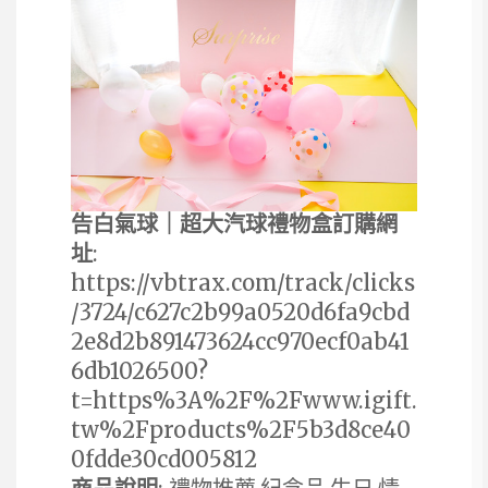
告白氣球｜超大汽球禮物盒訂購網
址
:
https://vbtrax.com/track/clicks
/3724/c627c2b99a0520d6fa9cbd
2e8d2b891473624cc970ecf0ab41
6db1026500?
t=https%3A%2F%2Fwww.igift.
tw%2Fproducts%2F5b3d8ce40
0fdde30cd005812