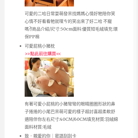
可愛的二哈日常耍萌發呆找媽媽心情好牠陪你笑
心情不好看看牠就噗ㄘ的笑出來了好二哈 不寵
嗎?/商品介紹/尺寸:50cm面料:優質短毛絨填充:環
保PP棉
可愛屁桃小豬枕
>>
點此前往購買
<<
有著可愛小屁桃的小豬彎彎的眼睛圈圈形狀的鼻
子捲捲的小尾巴呆萌可愛的樣子超討喜超柔軟舒
適陪伴你左右尺寸:40CM/60CM填充材質:羽絨綿
面料材質:毛絨
致．親愛的你｜密語刮刮卡