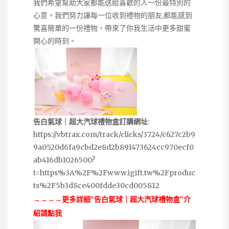
我們希望幫助大家都能送給喜歡的人一份最特別的
心意。我們努力讓每一位收到禮物的朋友,都能感到
驚喜簡單的一份禮物，帶來了你我生活中更多甜蜜
開心的時刻。
告白氣球｜超大汽球禮物盒訂購網址
:
https://vbtrax.com/track/clicks/3724/c627c2b9
9a0520d6fa9cbd2e8d2b891473624cc970ecf0
ab416db1026500?
t=https%3A%2F%2Fwww.igift.tw%2Fproduc
ts%2F5b3d8ce400fdde30cd005812
→→→→更多詳細”告白氣球｜超大汽球禮物盒”介
紹請點我