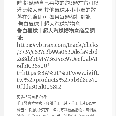
時 挑幾顆自己喜歡的約3顆左右可以
灌比較大顆 其他氣球用小小顆的散
落在旁邊即可 如果每顆都打到飽
告白氣球｜超大汽球禮物盒
告白氣球｜超大汽球禮物盒商品網
址
:
https://vbtrax.com/track/clicks
/3724/c627c2b99a0520d6fa9cbd
2e8d2b891473624cc970ecf0ab41
6db1026500?
t=https%3A%2F%2Fwww.igift.
tw%2Fproducts%2F5b3d8ce40
0fdde30cd005812
更多相關商品介紹:
手工驚喜禮物盒、各種手工卡片、手工卡片DIY材
料包、卡通玩偶花束、各式有趣禮品禮物，每個愛