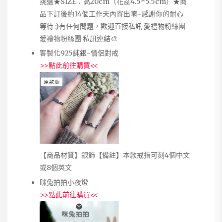
挑選★SIZE：高20cm（花盆4.5*5.5cm）★商
品下訂後約14個工作天內寄出唷~感謝你的耐心
等待 :)有任何問題，歡迎直接私訊 愛禮物粉絲團
愛禮物粉絲團 私訊連結🎨
客製化925純銀-情侶對戒
>>
點此前往購買
<<
【商品材質】銀飾【備註】本款戒指可刻4個中文
或8個英文
咪兔拍拍小夜燈
>>
點此前往購買
<<