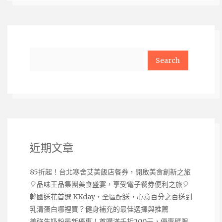
Search
近期文章
85折起！台北寒舍艾美飯店餐券，開啟美食創新之旅
🎈品味王品集團美食盛宴，享受電子餐券便利之旅🎈
韓國送花首選 KKday，全區配送，心意百分之百送到
乳清蛋白哪裡買？健身補充的最佳選擇與推薦
美強生奶粉最新優惠！首購滿千折200元，優惠碼限