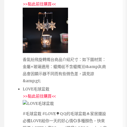
>>
點此前往購買
<<
香氣紛飛旋轉燭台商品介紹尺寸：如下圖材質：
金屬+玻璃適用：蠟燭(((不含蠟燭)))&amp;lt;商
品會因顯示器不同而有些微色差，請見諒
&amp;gt;
LOVE毛球盆栽
>>
點此前往購買
<<
‪#‎毛球盆栽‬ ‪#‎LOVE‬🌳QQ的毛球盆栽🎍家居擺設
必備LOVE給你一天的好心情💞多種顏色，快來