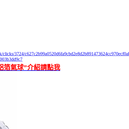
track/clicks/3724/c627c2b99a0520d6fa9cbd2e8d2b891473624cc970ecf
003b3dd9c7
鋁箔氣球”介紹請點我