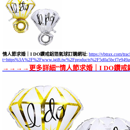
情人節求婚｜I DO鑽戒鋁箔氣球訂購網址
:
https://vbtrax.com/
t=https%3A%2F%2Fwww.igift.tw%2Fproducts%2F5d0a5bcf7e949a
→→→→更多詳細”情人節求婚｜I DO鑽戒