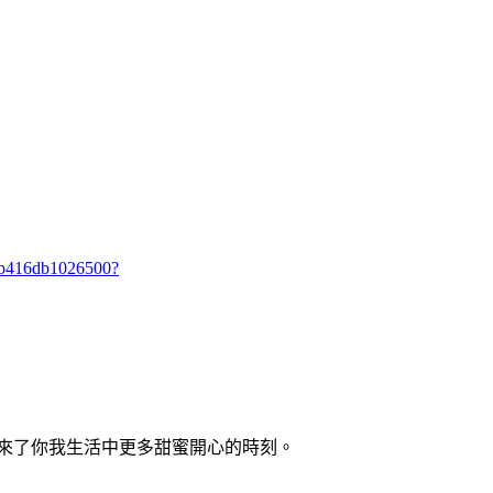
0ab416db1026500?
來了你我生活中更多甜蜜開心的時刻。