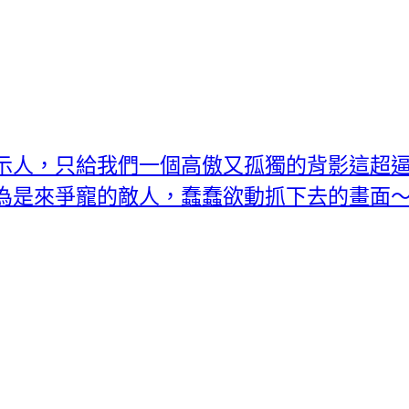
示人，只給我們一個高傲又孤獨的背影這超逼
為是來爭寵的敵人，蠢蠢欲動抓下去的畫面