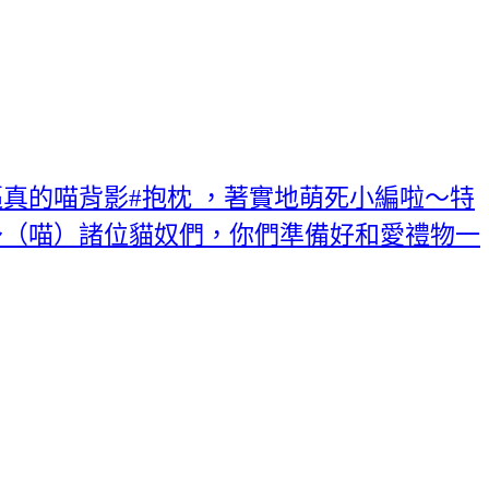
真的喵背影#抱枕 ，著實地萌死小編啦～特
～（喵）諸位貓奴們，你們準備好和愛禮物一