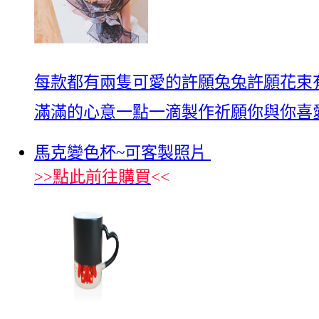
每款都有兩隻可愛的許願兔兔許願花束有
滿滿的心意一點一滴製作祈願你與你喜
馬克變色杯~可客製照片
>>
點此前往購買
<<