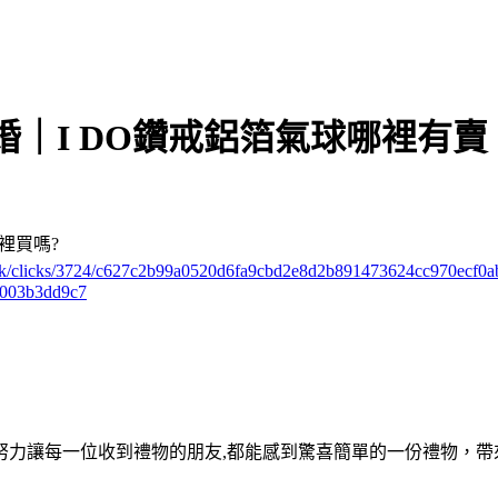
｜I DO鑽戒鋁箔氣球哪裡有賣
裡買嗎?
track/clicks/3724/c627c2b99a0520d6fa9cbd2e8d2b891473624cc970ecf
003b3dd9c7
努力讓每一位收到禮物的朋友,都能感到驚喜簡單的一份禮物，帶