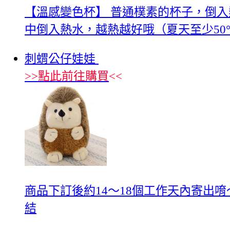
【溫感變色杯】 普通樸素的杯子，倒
中倒入熱水，越熱越好哦（夏天至少50
刺蝟公仔娃娃
>>
點此前往購買
<<
商品下訂後約14～18個工作天內寄出
結