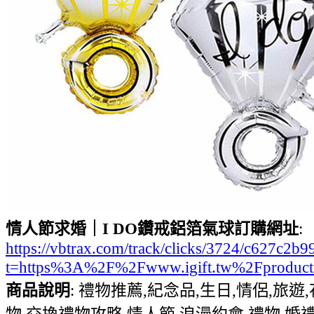
情人節求婚｜I DO鑽戒鋁箔氣球訂購網址
:
https://vbtrax.com/track/clicks/3724/c627
t=https%3A%2F%2Fwww.igift.tw%2Fproduc
商品說明
: 禮物推薦,紀念品,生日,情侶,旅遊
物,交換禮物攻略,情人節,浪漫約會,禮物,婚禮