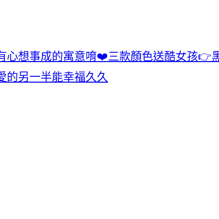
心想事成的寓意唷❤️三款顏色送酷女孩👉黑
愛的另一半能幸福久久