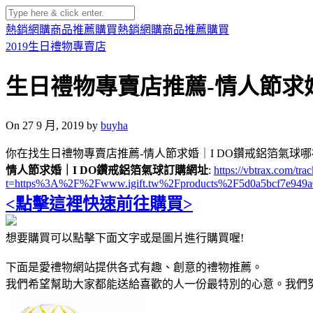
熱銷網購商品推薦購買
熱銷網購商品推薦購買
2019生日禮物專賣店
生日禮物專賣店推薦-情人節求婚
On 27 9 月, 2019 by
buyha
你在找生日禮物專賣店推薦-情人節求婚｜I DO鑽戒鋁箔氣球哪
情人節求婚｜I DO鑽戒鋁箔氣球訂購網址
:
https://vbtrax.com/
t=https%3A%2F%2Fwww.igift.tw%2Fproducts%2F5d0a5bcf7e949a
<點擊這裡快速前往購買>
想要購買可以點擊下面文字或是圖片進行購買喔!
下面是愛禮物網站提供各式有趣、創意的禮物推薦。
我們希望幫助大家都能送給喜歡的人一份最特別的心意。我們