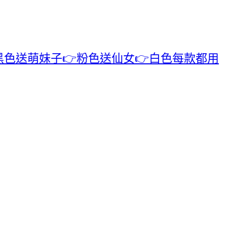
色送萌妹子👉粉色送仙女👉白色每款都用