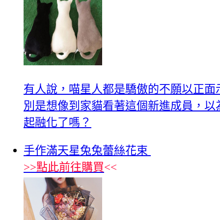
有人說，喵星人都是驕傲的不願以正面
別是想像到家貓看著這個新進成員，以
起融化了嗎？
手作滿天星兔兔蕾絲花束
>>
點此前往購買
<<