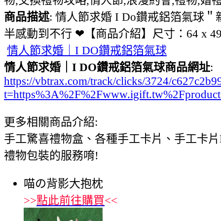
商品描述
: 情人節求婚 I Do鑽戒鋁箔
半感動到不行 ❤【商品介紹】尺寸：64 x
情人節求婚｜I DO鑽戒鋁箔氣球
情人節求婚｜I DO鑽戒鋁箔氣球商品網址
:
https://vbtrax.com/track/clicks/3724/c627
t=https%3A%2F%2Fwww.igift.tw%2Fproduc
更多相關商品介紹:
手工驚喜禮物盒、各種手工卡片、手工卡片
禮物包裝的服務唷!
喵の背影大抱枕
>>
點此前往購買
<<