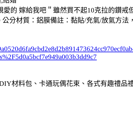
氣球＂親愛的 嫁給我吧＂雖然買不起10克拉的
 49 公分材質：鋁膜備註：黏貼/充氣/放氣方
c2b99a0520d6fa9cbd2e8d2b891473624cc970ecf0
ts%2F5d0a5bcf7e949a003b3dd9c7
DIY材料包、卡通玩偶花束、各式有趣禮品