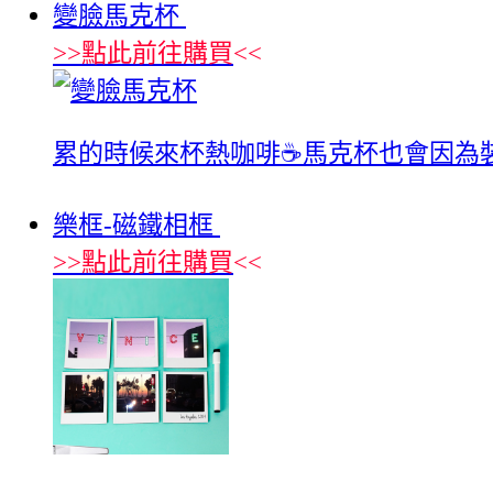
變臉馬克杯
>>
點此前往購買
<<
累的時候來杯熱咖啡☕馬克杯也會因為
樂框-磁鐵相框
>>
點此前往購買
<<