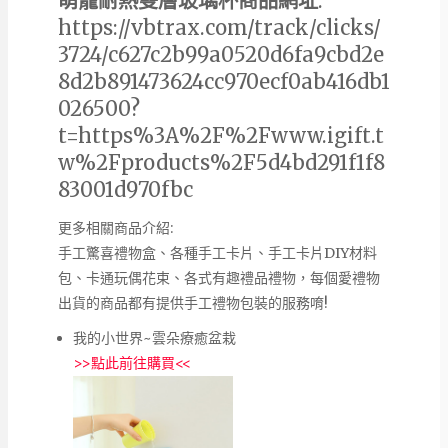
萌寵耐熱雙層玻璃杯商品網址
:
https://vbtrax.com/track/clicks/
3724/c627c2b99a0520d6fa9cbd2e
8d2b891473624cc970ecf0ab416db1
026500?
t=https%3A%2F%2Fwww.igift.t
w%2Fproducts%2F5d4bd291f1f8
83001d970fbc
更多相關商品介紹:
手工驚喜禮物盒、各種手工卡片、手工卡片DIY材料
包、卡通玩偶花束、各式有趣禮品禮物，每個愛禮物
出貨的商品都有提供手工禮物包裝的服務唷!
我的小世界~雲朵療癒盆栽
>>
點此前往購買
<<