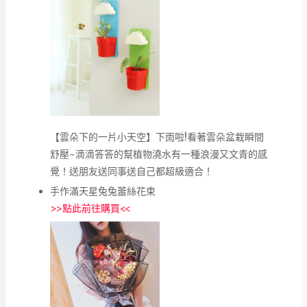
【雲朵下的一片小天空】下雨啦!看著雲朵盆栽瞬間
舒壓~滴滴答答的幫植物澆水有一種浪漫又文青的感
覺！送朋友送同事送自己都超級適合！
手作滿天星兔兔蕾絲花束
>>
點此前往購買
<<