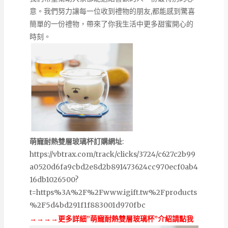
意。我們努力讓每一位收到禮物的朋友,都能感到驚喜
簡單的一份禮物，帶來了你我生活中更多甜蜜開心的
時刻。
萌寵耐熱雙層玻璃杯訂購網址
:
https://vbtrax.com/track/clicks/3724/c627c2b99
a0520d6fa9cbd2e8d2b891473624cc970ecf0ab4
16db1026500?
t=https%3A%2F%2Fwww.igift.tw%2Fproducts
%2F5d4bd291f1f883001d970fbc
→→→→更多詳細”萌寵耐熱雙層玻璃杯”介紹請點我