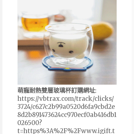
萌寵耐熱雙層玻璃杯訂購網址
:
https://vbtrax.com/track/clicks/
3724/c627c2b99a0520d6fa9cbd2e
8d2b891473624cc970ecf0ab416db1
026500?
t=https%3A%2F%2Fwww.igift.t