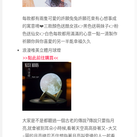
每款都有兩隻可愛的許願兔兔許願花束有心想事成
的寓意唷❤️三款顏色送酷女孩👉黑色送萌妹子👉粉
色送仙女👉白色每款都用滿滿的心意一點一滴製作
祈願你與你喜愛的另一半能幸福久久
浪漫唯美立體月球燈
>>
點此前往購買
<<
大家是不是都聽過一個古老的傳說?傳說只要指月
亮,就會被割耳朵小時候,看著天空高高掛著又~大又
~圓的月亮總忍不住想指著月亮叫旁邊的人一起看