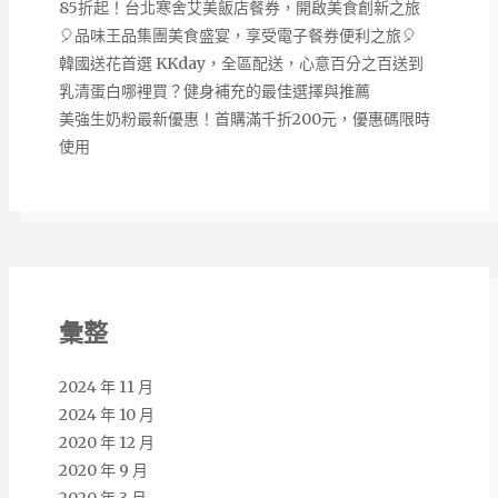
85折起！台北寒舍艾美飯店餐券，開啟美食創新之旅
🎈品味王品集團美食盛宴，享受電子餐券便利之旅🎈
韓國送花首選 KKday，全區配送，心意百分之百送到
乳清蛋白哪裡買？健身補充的最佳選擇與推薦
美強生奶粉最新優惠！首購滿千折200元，優惠碼限時
使用
彙整
2024 年 11 月
2024 年 10 月
2020 年 12 月
2020 年 9 月