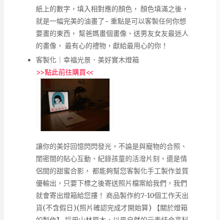
紙上的數字，填入相對應的顏色， 顏色填滿之後，
就是一幅完美的油畫了~ 重點是可以客製任何你想
要畫的東西， 幫爸媽畫個畫像、送男友女友最迷人
的畫像， 最有心的禮物，獻給最用心的你！
客製化｜幸福光景．美好實木燈箱
>>
點此前往購買
<<
讓你的美好回憶閃閃發光，不論是與寵物的合照、
閨密間的貼心互動、紀錄孩童的活潑片刻，還是情
侶間的甜蜜合影， 都能夠幫您客製化手工製作並質
優輸出，只要下標之後寄送照片檔案給我們，我們
就會寄出燈箱給您摟！ 商品製作約7-10個工作天出
貨(不含假日)(照片確認完成才開始算) 【關於燈箱
的製作】 採用山林原木，以最自然的元素結合高科