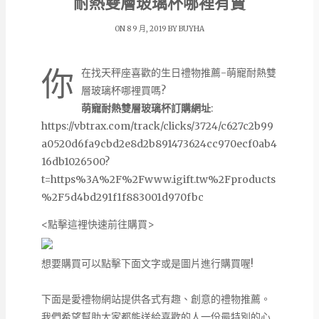
耐熱雙層玻璃杯哪裡有賣
ON 8 9 月, 2019 BY
BUYHA
你
在找天秤座喜歡的生日禮物推薦-萌寵耐熱雙
層玻璃杯哪裡買嗎?
萌寵耐熱雙層玻璃杯訂購網址
:
https://vbtrax.com/track/clicks/3724/c627c2b99
a0520d6fa9cbd2e8d2b891473624cc970ecf0ab4
16db1026500?
t=https%3A%2F%2Fwww.igift.tw%2Fproducts
%2F5d4bd291f1f883001d970fbc
<點擊這裡快速前往購買>
想要購買可以點擊下面文字或是圖片進行購買喔!
下面是愛禮物網站提供各式有趣、創意的禮物推薦。
我們希望幫助大家都能送給喜歡的人一份最特別的心