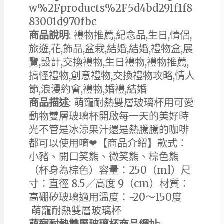
w%2Fproducts%2F5d4bd291f1f8
83001d970fbc
商品說明
: 禮物推薦,紀念品,生日,情侶,
旅遊,花,飾品,盆栽,結婚,結婚,禮物盒,展
覽,設計,交換禮物,生日禮物,禮物推薦,
搞怪禮物,創意禮物,交換禮物攻略,情人
節,浪漫約會,禮物,婚禮,結婚
商品描述
: 萌寵耐熱雙層玻璃杯用可愛
動物雙層玻璃杯開啟每一天的美好時
光不管是冰涼果汁還是熱騰騰的咖啡
都可以使用唷❤【商品介紹】款式：
小豬、開口笑熊、微笑熊、棕色熊
（杯身為棕色）容量：250（ml）尺
寸：直徑 8.5／高度 9（cm）材質：
高硼矽玻璃適用溫度：-20～150度
萌寵耐熱雙層玻璃杯