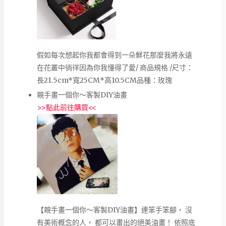
假如每次想起你我都會得到一朵鮮花那麼我將永遠
在花叢中徜徉因為你我懂得了愛/ 商品規格 /尺寸：
長21.5cm*寬25CM*高10.5CM品種：玫瑰
親手畫一個你～客製DIY油畫
>>
點此前往購買
<<
【親手畫一個你～客製DIY油畫】連笨手笨腳， 沒
有美術概念的人， 都可以畫出的絕美油畫！ 依照底