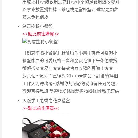
用玻璃杯👉熱飲用馬克杯👉中間的是食用級矽膠可
以拿來放置攪拌棒、茶包或是當杯墊👉重點是胡蘿
蔔未免也俏皮
創意塗鴨小餐盤
>>
點此前往購買
<<
【創意塗鴨小餐盤】野餐時的小幫手攜帶可愛的小
餐盤家居的可愛風格一齊和朋友吃個下午茶怎麼搭
都超搭☺★尺寸★★每款皆有五種內頁喲！★★一
組六個～尺寸：直徑約 21 cm★商品下訂後約14個
工作天內寄出唷~感謝你的耐心等待 :)有任何問題，
歡迎直接私訊 愛禮物粉絲團愛禮物粉絲團 私訊連結
天然手工皂香皂花束禮盒
>>
點此前往購買
<<