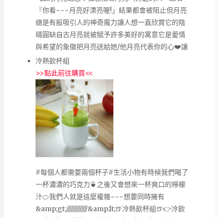
『你看~~~月亮好漂亮喔!」結果都會被阻止但月亮
總是有股吸引人的神奇魔力讓人想一直欣賞它的陰
晴圓缺自古月亮就被賦予許多美好的寓意它是愛情
與希望的象徵把月亮送給她/他月亮代表你的心❤️讓
冷熱飲杯組
>>
點此前往購買
<<
#‎每個人都需要兩個杯子‬‪#‎生活小物‬有時候我們喝了
一杯濃濃的巧克力🍵之後又會想來一杯爽口的檸檬
汁🍊我們人就是這麼複雜~~~想要同時擁有
&amp;gt;//////////////&amp;lt;🍺冷熱飲杯組🍺👉冷飲