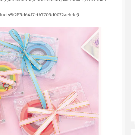
ducts%2F5d64f7cf67705d0032aebde9