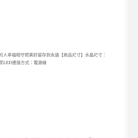
馨 相愛的人幸福相守把美好留存到永遠【商品尺寸】水晶尺寸：
品質LED連接方式：電源線