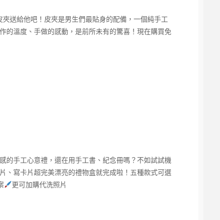
個皮夾送給他吧！皮夾是男生們最貼身的配備，一個純手工
作的溫度、手做的感動，是前所未有的驚喜！現在購買免
感的手工心意禮，還在用手工書、紀念冊嗎？不如試試機
片、寫卡片超完美漂亮的禮物盒就完成啦！五種款式可選
案
更可加購代洗照片