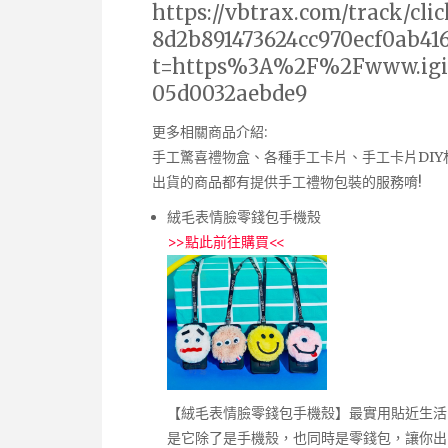
https://vbtrax.com/track/cl
8d2b891473624cc970ecf0ab41
t=https%3A%2F%2Fwww.igif
05d0032aebde9
更多相關商品介紹:
手工驚喜禮物盒、各種手工卡片、手工卡片DI
出貨的商品都有提供手工禮物包裝的服務唷!
絨毛表情臉零錢包手機殼
>>
點此前往購買
<<
【絨毛表情臉零錢包手機殼】最實用貼近生活
是它除了是手機殼，也同時是零錢包，讓你出