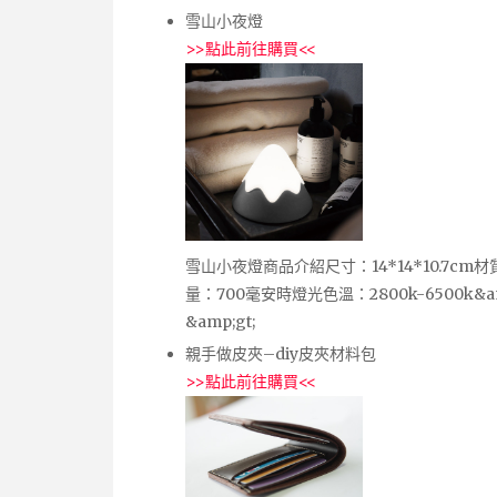
雪山小夜燈
>>
點此前往購買
<<
雪山小夜燈商品介紹尺寸：14*14*10.7cm材
量：700毫安時燈光色溫：2800k-6500k
&amp;gt;
親手做皮夾–diy皮夾材料包
>>
點此前往購買
<<