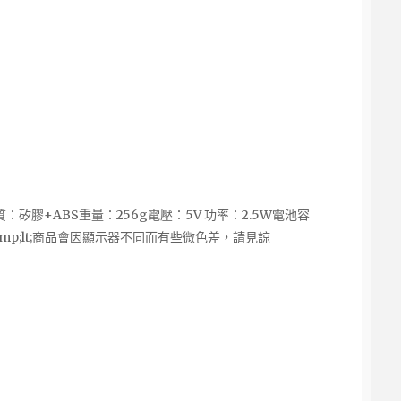
質：矽膠+ABS重量：256g電壓：5V 功率：2.5W電池容
&amp;lt;商品會因顯示器不同而有些微色差，請見諒