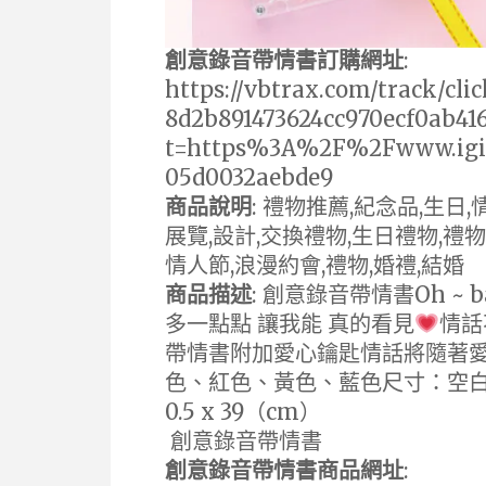
創意錄音帶情書訂購網址
:
https://vbtrax.com/track/cl
8d2b891473624cc970ecf0ab41
t=https%3A%2F%2Fwww.igif
05d0032aebde9
商品說明
: 禮物推薦,紀念品,生日,
展覽,設計,交換禮物,生日禮物,禮
情人節,浪漫約會,禮物,婚禮,結婚
商品描述
: 創意錄音帶情書Oh ~
多一點點 讓我能 真的看見
情話
帶情書附加愛心鑰匙情話將隨著
色、紅色、黃色、藍色尺寸：空白磁帶 
0.5 x 39（cm）
創意錄音帶情書
創意錄音帶情書商品網址
: