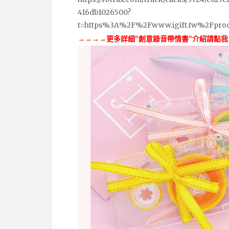
416db1026500?
t=https%3A%2F%2Fwww.igift.tw%2Fpro
→→→→更多詳細”創意錄音帶情書”介紹請點我