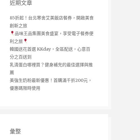
近期文章
85折起！台北寒舍艾美飯店餐券，開啟美食
創新之旅
品味王品集團美食盛宴，享受電子餐券便
利之旅
韓國送花首選 KKday，全區配送，心意百
分之百送到
乳清蛋白哪裡買？健身補充的最佳選擇與推
薦
美強生奶粉最新優惠！首購滿千折200元，
優惠碼限時使用
彙整