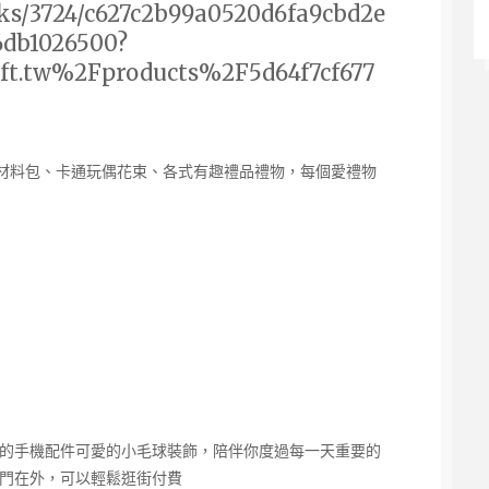
icks/3724/c627c2b99a0520d6fa9cbd2e
6db1026500?
t.tw%2Fproducts%2F5d64f7cf677
Y材料包、卡通玩偶花束、各式有趣禮品禮物，每個愛禮物
的手機配件可愛的小毛球裝飾，陪伴你度過每一天重要的
門在外，可以輕鬆逛街付費