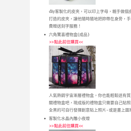
diy客製化的皮夾，可以印上字母，親手做
打造的皮夾，讓他隨時隨地把妳帶在身旁，手
費贈送刻字服務！
六角驚喜禮物盒(成品)
>>
點此前往購買
<<
人氣熱銷宇宙漸層禮物盒，你也能輕鬆送有質
關禮物盒吧，現成版的禮物盒只需要自己貼照
全黑的可自行發揮創意貼上照片~或是畫上圖
客製化水晶內雕小夜燈
>>
點此前往購買
<<