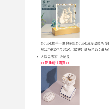
&quot;攜手一生的承諾&quot;浪漫溫
寬12*高15*厚3CM【備註】商品光源：高
大腦思考家-收納盒
>>
點此前往購買
<<