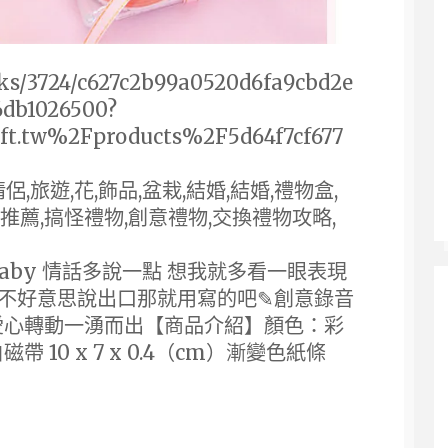
icks/3724/c627c2b99a0520d6fa9cbd2e
6db1026500?
t.tw%2Fproducts%2F5d64f7cf677
情侶,旅遊,花,飾品,盆栽,結婚,結婚,禮物盒,
物推薦,搞怪禮物,創意禮物,交換禮物攻略,
 baby 情話多說一點 想我就多看一眼表現
不好意思說出口那就用寫的吧✎創意錄音
愛心轉動一湧而出【商品介紹】顏色：彩
10 x 7 x 0.4（cm）漸變色紙條