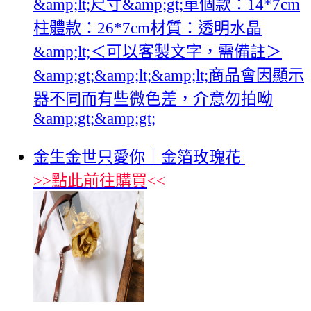
&amp;lt;尺寸&amp;gt;單個款：14*7cm
柱體款：26*7cm材質：透明水晶
&amp;lt;＜可以客製文字，需備註＞
&amp;gt;&amp;lt;&amp;lt;商品會因顯示
器不同而有些微色差，介意勿拍呦
&amp;gt;&amp;gt;
金生金世只愛你｜金箔玫瑰花
>>
點此前往購買
<<