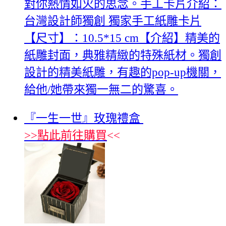
對你熱情如火的思念。手工卡片介紹：
台灣設計師獨創 獨家手工紙雕卡片
【尺寸】：10.5*15 cm【介紹】精美的
紙雕封面，典雅精緻的特殊紙材。獨創
設計的精美紙雕，有趣的pop-up機關，
給他/她帶來獨一無二的驚喜。
『一生一世』玫瑰禮盒
>>
點此前往購買
<<