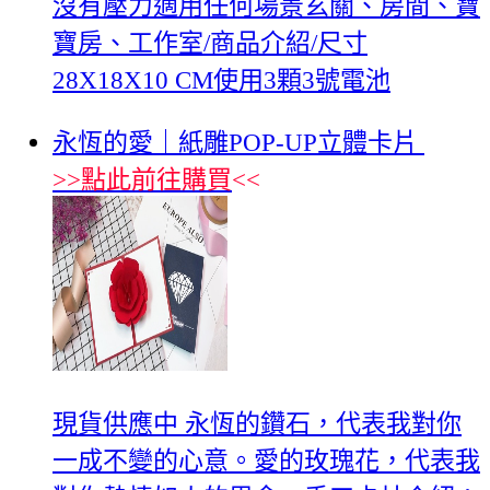
沒有壓力適用任何場景玄關、房間、寶
寶房、工作室/商品介紹/尺寸
28X18X10 CM使用3顆3號電池
永恆的愛｜紙雕POP-UP立體卡片
>>
點此前往購買
<<
現貨供應中 永恆的鑽石，代表我對你
一成不變的心意。愛的玫瑰花，代表我