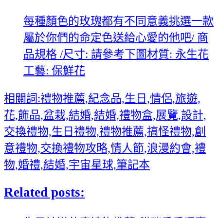
每種顏色的玫瑰都有不同意義挑選一款
屬於你們的命定色送給心愛的他吧/ 商
品規格 /尺寸: 請參考下圖材質: 永生花
工藝: 保鮮花
相關詞:禮物推薦,紀念品,生日,情侶,旅遊,
花,飾品,盆栽,結婚,結婚,禮物盒,展覽,設計,
交換禮物,生日禮物,禮物推薦,搞怪禮物,創
意禮物,交換禮物攻略,情人節,浪漫約會,禮
物,婚禮,結婚,宇宙星球,筆記本
Related posts: