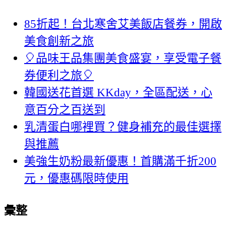
85折起！台北寒舍艾美飯店餐券，開啟
美食創新之旅
🎈品味王品集團美食盛宴，享受電子餐
券便利之旅🎈
韓國送花首選 KKday，全區配送，心
意百分之百送到
乳清蛋白哪裡買？健身補充的最佳選擇
與推薦
美強生奶粉最新優惠！首購滿千折200
元，優惠碼限時使用
彙整