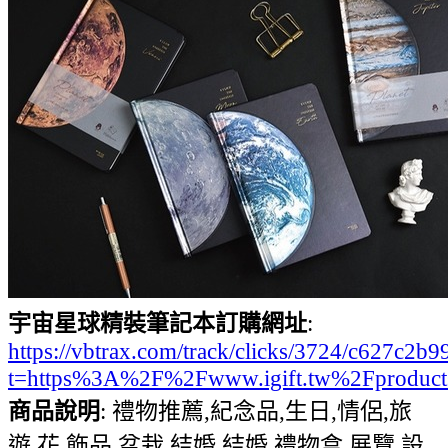
宇宙星球精裝筆記本訂購網址
:
https://vbtrax.com/track/clicks/3724/c627
t=https%3A%2F%2Fwww.igift.tw%2Fproduc
商品說明
: 禮物推薦,紀念品,生日,情侶,旅
遊,花,飾品,盆栽,結婚,結婚,禮物盒,展覽,設