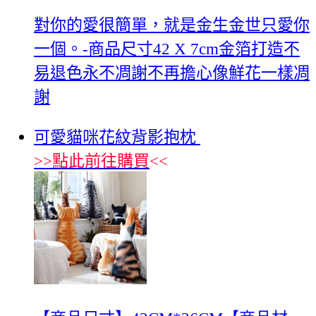
對你的愛很簡單，就是金生金世只愛你
一個。-商品尺寸42 X 7cm金箔打造不
易退色永不凋謝不再擔心像鮮花一樣凋
謝
可愛貓咪花紋背影抱枕
>>
點此前往購買
<<