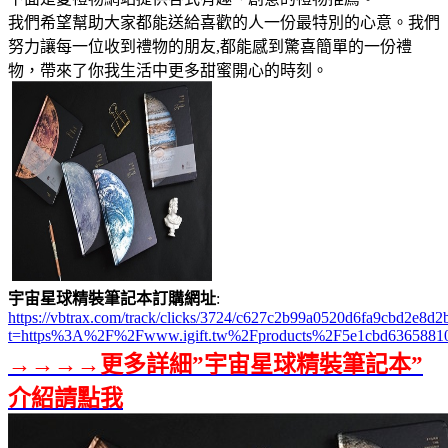
我們希望幫助大家都能送給喜歡的人一份最特別的心意。我們
努力讓每一位收到禮物的朋友,都能感到驚喜簡單的一份禮
物，帶來了你我生活中更多甜蜜開心的時刻。
宇宙星球精裝筆記本訂購網址
:
https://vbtrax.com/track/clicks/3724/c627c2b99a0520d6fa9cbd2e
t=https%3A%2F%2Fwww.igift.tw%2Fproducts%2F5e1cbd6365881
→→→→更多詳細”宇宙星球精裝筆記本”
介紹請點我