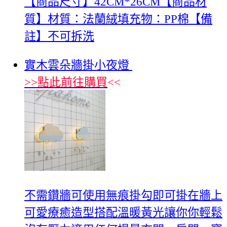
【商品尺寸】42CM*26CM【商品材
質】材質：法蘭絨填充物：PP棉【備
註】不可拆洗
實木雲朵牆掛小夜燈
>>
點此前往購買
<<
不需鑽牆可使用無痕掛勾即可掛在牆上
可愛療癒造型搭配溫暖黃光讓你你輕鬆