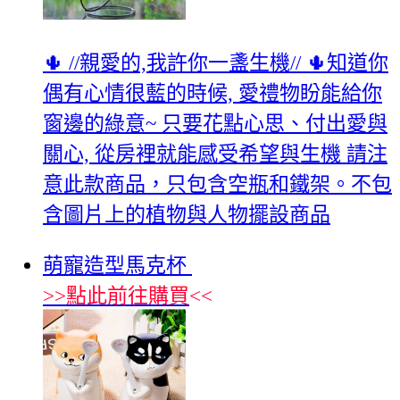
🌵 //親愛的,我許你一盞生機// 🌵知道你
偶有心情很藍的時候, 愛禮物盼能給你
窗邊的綠意~ 只要花點心思、付出愛與
關心, 從房裡就能感受希望與生機 請注
意此款商品，只包含空瓶和鐵架。不包
含圖片上的植物與人物擺設商品
萌寵造型馬克杯
>>
點此前往購買
<<