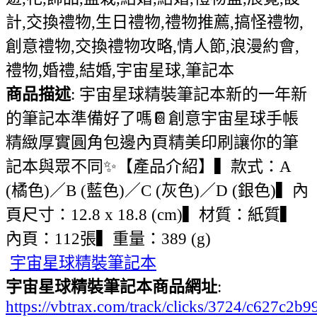
計,交換禮物,生日禮物,禮物推薦,搞怪禮物,
創意禮物,交換禮物攻略,情人節,浪漫約會,
禮物,婚禮,結婚,宇宙星球,筆記本
商品描述
: 宇宙星球精裝筆記本新的一年新
的筆記本準備好了嗎📔創意宇宙星球手帳
精緻厚實圓角包邊內頁精美印刷讓你的筆
記本與眾不同✨【產品介紹】▍款式：A
(橘色)／B (藍色)／C (灰色)／D (銀色)▍內
頁尺寸：12.8 x 18.8 (cm)▍材質：紙質▍
內頁：112張▍重量：389 (g)
宇宙星球精裝筆記本
宇宙星球精裝筆記本商品網址
:
https://vbtrax.com/track/clicks/3724/c627