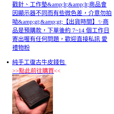
戳針、工作墊&amp;lt;&amp;lt;商品會
因顯示器不同而有些微色差，介意勿拍
呦&amp;gt;&amp;gt;【出貨時間】✨商
品是預購款，下單後約 7~14 個工作日
寄出喔有任何問題，歡迎直接私訊 愛
禮物粉
純手工復古牛皮錢包
>>
點此前往購買
<<