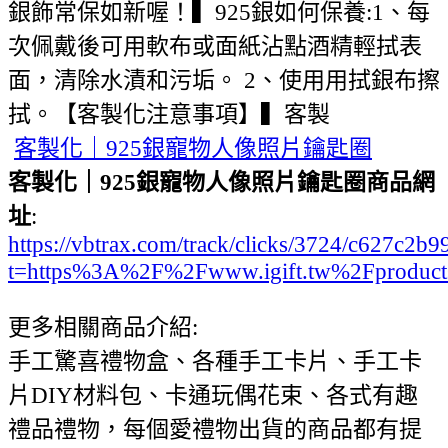
銀飾常保如新喔！▍925銀如何保養:1、每
次佩戴後可用軟布或面紙沾點酒精輕拭表
面，清除水漬和污垢。 2、使用用拭銀布擦
拭。【客製化注意事項】▍客製
客製化｜925銀寵物人像照片鑰匙圈
客製化｜925銀寵物人像照片鑰匙圈商品網
址
:
https://vbtrax.com/track/clicks/3724/c627
t=https%3A%2F%2Fwww.igift.tw%2Fproduc
更多相關商品介紹:
手工驚喜禮物盒、各種手工卡片、手工卡
片DIY材料包、卡通玩偶花束、各式有趣
禮品禮物，每個愛禮物出貨的商品都有提