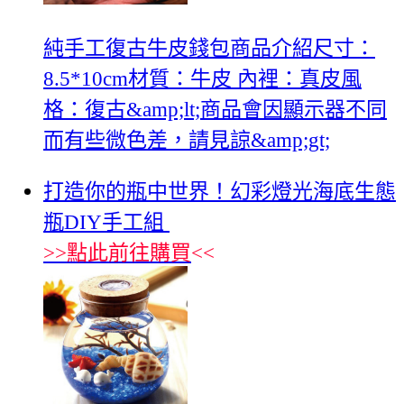
純手工復古牛皮錢包商品介紹尺寸：
8.5*10cm材質：牛皮 內裡：真皮風
格：復古&amp;lt;商品會因顯示器不同
而有些微色差，請見諒&amp;gt;
打造你的瓶中世界！幻彩燈光海底生態
瓶DIY手工組
>>
點此前往購買
<<