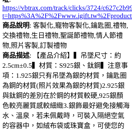
https://vbtrax.com/track/clicks/3724/c627
t=https%3A%2F%2Fwww.igift.tw%2Fproduc
商品說明
: 客製化,寵物客製化,鑰匙圈,禮物,
交換禮物,生日禮物,聖誕節禮物,情人節禮
物,照片客製,訂製禮物
商品描述
: 【產品介紹】▍吊墜尺寸：約
2.5cm±0.5▍材質：S925銀、鈦鋼▍注意事
項：1.925銀只有吊墜為銀的材質，鑰匙圈
為鋼的材質(照片效果為銀的材質)2.925銀
與鈦鋼的差別在於鋼的材質較硬,925銀顏
色較亮麗質感較細緻3.銀飾最好避免接觸海
水、溫泉，若未佩戴時，可裝入隔絕空氣
的容器中，如絨布袋或珠寶盒，可使您的