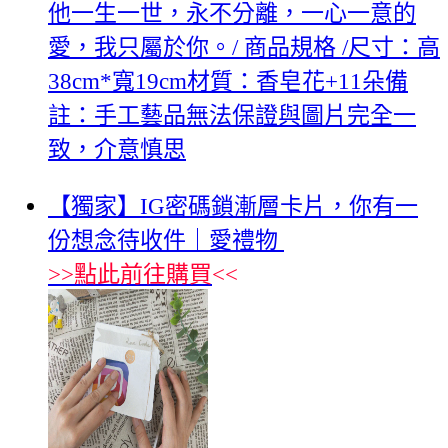
他一生一世，永不分離，一心一意的
愛，我只屬於你。/ 商品規格 /尺寸：高
38cm*寬19cm材質：香皂花+11朵備
註：手工藝品無法保證與圖片完全一
致，介意慎思
【獨家】IG密碼鎖漸層卡片，你有一
份想念待收件｜愛禮物
>>
點此前往購買
<<