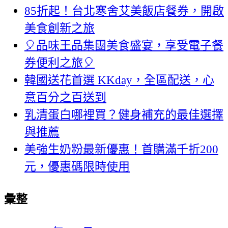
85折起！台北寒舍艾美飯店餐券，開啟
美食創新之旅
🎈品味王品集團美食盛宴，享受電子餐
券便利之旅🎈
韓國送花首選 KKday，全區配送，心
意百分之百送到
乳清蛋白哪裡買？健身補充的最佳選擇
與推薦
美強生奶粉最新優惠！首購滿千折200
元，優惠碼限時使用
彙整