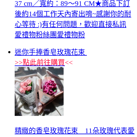
37 cm／寬約：89～91 CM★商品下訂
後約14個工作天內寄出唷~感謝你的耐
心等待 :)有任何問題，歡迎直接私訊
愛禮物粉絲團愛禮物粉
迷你手捧香皂玫瑰花束
>>
點此前往購買
<<
精緻的香皂玫瑰花束 11朵玫瑰代表愛