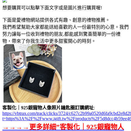
想要購買可以點擊下面文字或是圖片進行購買喔!
下面是愛禮物網站提供各式有趣、創意的禮物推薦。
我們希望幫助大家都能送給喜歡的人一份最特別的心意。我們
努力讓每一位收到禮物的朋友,都能感到驚喜簡單的一份禮
物，帶來了你我生活中更多甜蜜開心的時刻。
客製化｜925銀寵物人像照片鑰匙圈訂購網址
:
https://vbtrax.com/track/clicks/3724/c627c2b99a0520d6fa9cbd2e
t=https%3A%2F%2Fwww.igift.tw%2Fproducts%2F5d8dcc4b59ee46
→→→→更多詳細”客製化｜925銀寵物人