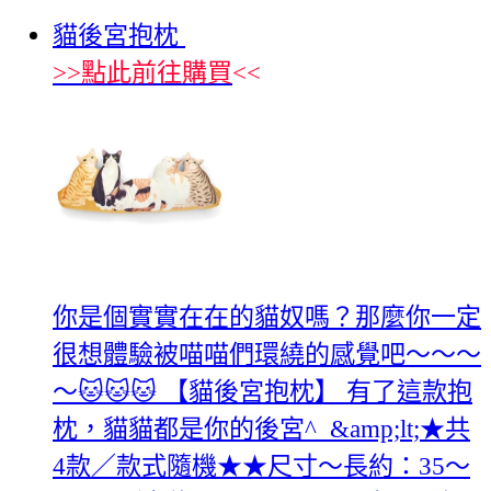
貓後宮抱枕
>>
點此前往購買
<<
你是個實實在在的貓奴嗎？那麼你一定
很想體驗被喵喵們環繞的感覺吧～～～
～🐱🐱🐱 【貓後宮抱枕】 有了這款抱
枕，貓貓都是你的後宮^_&amp;lt;★共
4款／款式隨機★★尺寸～長約：35～