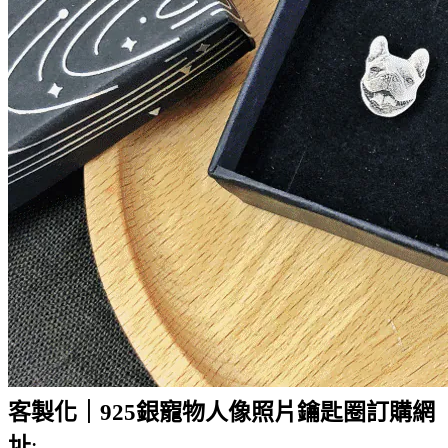
客製化｜925銀寵物人像照片鑰匙圈訂購網
址
: