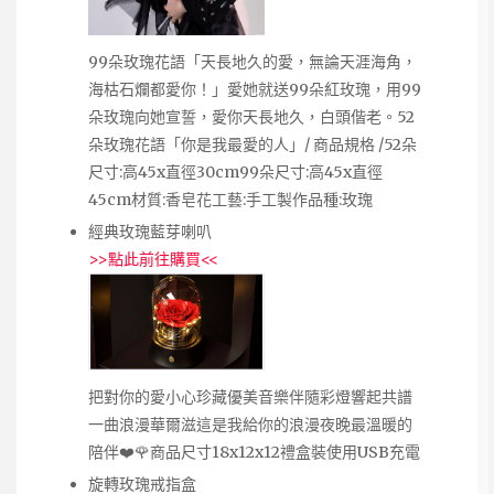
99朵玫瑰花語「天長地久的愛，無論天涯海角，
海枯石爛都愛你！」愛她就送99朵紅玫瑰，用99
朵玫瑰向她宣誓，愛你天長地久，白頭偕老。52
朵玫瑰花語「你是我最愛的人」/ 商品規格 /52朵
尺寸:高45x直徑30cm99朵尺寸:高45x直徑
45cm材質:香皂花工藝:手工製作品種:玫瑰
經典玫瑰藍芽喇叭
>>
點此前往購買
<<
把對你的愛小心珍藏優美音樂伴隨彩燈響起共譜
一曲浪漫華爾滋這是我給你的浪漫夜晚最溫暖的
陪伴❤️🌹商品尺寸18x12x12禮盒裝使用USB充電
旋轉玫瑰戒指盒