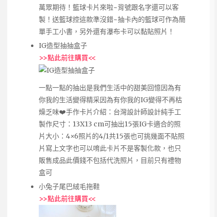
萬眾期待！籃球卡片來啦~背號跟名字還可以客
製！送籃球控這款準沒錯~抽卡內的籃球可作為簡
單手工小書，另外還有瀑布卡可以黏貼照片！
IG造型抽抽盒子
>>
點此前往購買
<<
一點一點的抽出是我們生活中的甜美回憶因為有
你我的生活變得精采因為有你我的IG變得不再枯
燥乏味❤️手作卡片介紹：台灣設計師設計純手工
製作尺寸：13X13 cm可抽出15張IG卡適合的照
片大小：4×6照片的4/1共15張也可挑幾面不貼照
片寫上文字也可以唷此卡片不是客製化款，也只
販售成品此價錢不包括代洗照片，目前只有禮物
盒可
小兔子尾巴絨毛拖鞋
>>
點此前往購買
<<