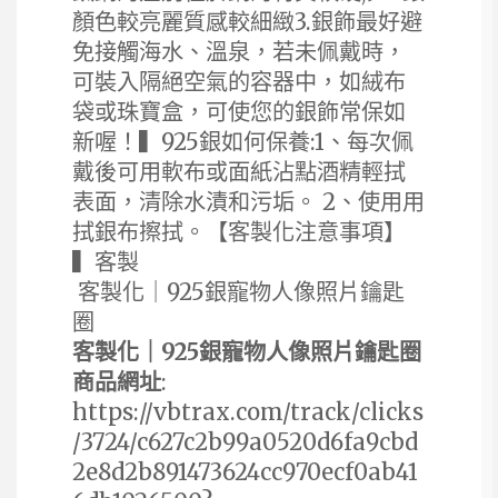
顏色較亮麗質感較細緻3.銀飾最好避
免接觸海水、溫泉，若未佩戴時，
可裝入隔絕空氣的容器中，如絨布
袋或珠寶盒，可使您的銀飾常保如
新喔！▍925銀如何保養:1、每次佩
戴後可用軟布或面紙沾點酒精輕拭
表面，清除水漬和污垢。 2、使用用
拭銀布擦拭。【客製化注意事項】
▍客製
客製化｜925銀寵物人像照片鑰匙
圈
客製化｜925銀寵物人像照片鑰匙圈
商品網址
:
https://vbtrax.com/track/clicks
/3724/c627c2b99a0520d6fa9cbd
2e8d2b891473624cc970ecf0ab41