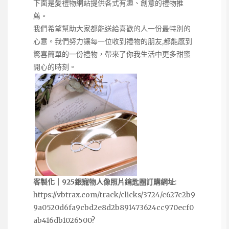
下面是愛禮物網站提供各式有趣、創意的禮物推
薦。
我們希望幫助大家都能送給喜歡的人一份最特別的
心意。我們努力讓每一位收到禮物的朋友,都能感到
驚喜簡單的一份禮物，帶來了你我生活中更多甜蜜
開心的時刻。
客製化｜925銀寵物人像照片鑰匙圈訂購網址
:
https://vbtrax.com/track/clicks/3724/c627c2b9
9a0520d6fa9cbd2e8d2b891473624cc970ecf0
ab416db1026500?