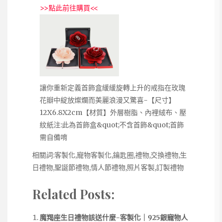
>>
點此前往購買
<<
讓你重新定義首飾盒緩緩旋轉上升的戒指在玫瑰
花瓣中綻放燦爛而美麗浪漫又驚喜-【尺寸】
12X6.8X2cm【材質】外層樹脂、內裡絨布、壓
紋紙注:此為首飾盒&quot;不含首飾&quot;首飾
需自備唷
相關詞:客製化,寵物客製化,鑰匙圈,禮物,交換禮物,生
日禮物,聖誕節禮物,情人節禮物,照片客製,訂製禮物
Related Posts:
魔羯座生日禮物該送什麼-客製化｜925銀寵物人