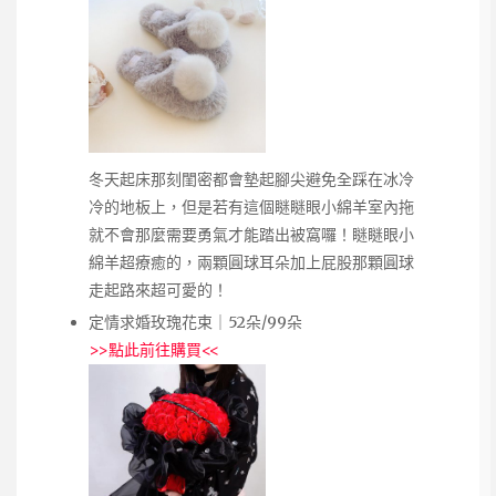
冬天起床那刻閨密都會墊起腳尖避免全踩在冰冷
冷的地板上，但是若有這個瞇瞇眼小綿羊室內拖
就不會那麼需要勇氣才能踏出被窩囉！瞇瞇眼小
綿羊超療癒的，兩顆圓球耳朵加上屁股那顆圓球
走起路來超可愛的！
定情求婚玫瑰花束｜52朵/99朵
>>
點此前往購買
<<