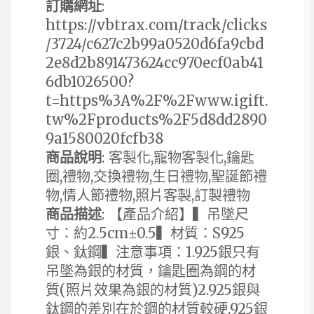
訂購網址
:
https://vbtrax.com/track/clicks
/3724/c627c2b99a0520d6fa9cbd
2e8d2b891473624cc970ecf0ab41
6db1026500?
t=https%3A%2F%2Fwww.igift.
tw%2Fproducts%2F5d8dd2890
9a1580020fcfb38
商品說明
: 客製化,寵物客製化,鑰匙
圈,禮物,交換禮物,生日禮物,聖誕節禮
物,情人節禮物,照片客製,訂製禮物
商品描述
: 【產品介紹】▍吊墜尺
寸：約2.5cm±0.5▍材質：S925
銀、鈦鋼▍注意事項：1.925銀只有
吊墜為銀的材質，鑰匙圈為鋼的材
質(照片效果為銀的材質)2.925銀與
鈦鋼的差別在於鋼的材質較硬,925銀