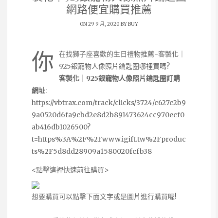
網路便宜購買推薦
ON 29 9 月, 2020 BY
BUY
你
在找獅子座喜歡的生日禮物推薦-客製化｜
925銀寵物人像照片鑰匙圈哪裡買嗎?
客製化｜925銀寵物人像照片鑰匙圈訂購
網址
:
https://vbtrax.com/track/clicks/3724/c627c2b9
9a0520d6fa9cbd2e8d2b891473624cc970ecf0
ab416db1026500?
t=https%3A%2F%2Fwww.igift.tw%2Fproduc
ts%2F5d8dd28909a1580020fcfb38
<點擊這裡快速前往購買>
想要購買可以點擊下面文字或是圖片進行購買喔!