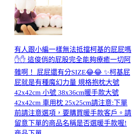
有人跟小編一樣無法抵擋柯基的屁屁嗎
✋✋️ 這俊俏的屁股完全能夠療癒一切阿
雜啊！ 屁屁還有分SIZE😂😂 ✨柯基屁
屁就是有種魔幻力量 規格抱枕大號
42x42cm 小號 38x36cm暖手款大號
42x42cm 車用枕 25x25cm請注意:下單
前請注意選項，要購買暖手款客戶。請
留意下單的商品名稱是否選暖手款喔!
商品下單