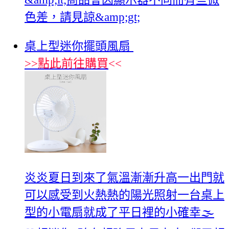
色差，請見諒&amp;gt;
桌上型迷你擺頭風扇
>>
點此前往購買
<<
炎炎夏日到來了氣溫漸漸升高一出門就
可以感受到火熱熱的陽光照射一台桌上
型的小電扇就成了平日裡的小確幸🌫️