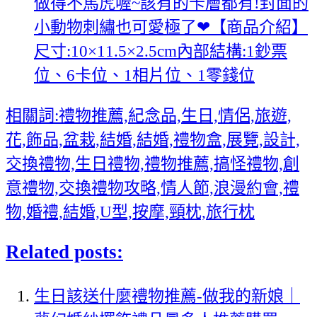
做得不馬虎喔~該有的卡層都有!封面的
小動物刺繡也可愛極了❤【商品介紹】
尺寸:10×11.5×2.5cm內部結構:1鈔票
位、6卡位、1相片位、1零錢位
相關詞:禮物推薦,紀念品,生日,情侶,旅遊,
花,飾品,盆栽,結婚,結婚,禮物盒,展覽,設計,
交換禮物,生日禮物,禮物推薦,搞怪禮物,創
意禮物,交換禮物攻略,情人節,浪漫約會,禮
物,婚禮,結婚,U型,按摩,頸枕,旅行枕
Related posts:
生日該送什麼禮物推薦-做我的新娘｜