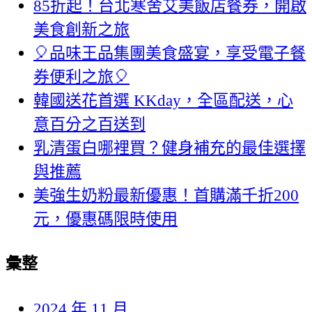
85折起！台北寒舍艾美飯店餐券，開啟
美食創新之旅
🎈品味王品集團美食盛宴，享受電子餐
券便利之旅🎈
韓國送花首選 KKday，全區配送，心
意百分之百送到
乳清蛋白哪裡買？健身補充的最佳選擇
與推薦
美強生奶粉最新優惠！首購滿千折200
元，優惠碼限時使用
彙整
2024 年 11 月