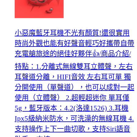
小惡魔藍牙耳機不光有顏質!還很實用
時尚外觀也能有好聲音輕巧好攜帶自帶
充電艙旅途的絕佳好夥伴👍/商品介紹/
特點：1.分離式無線雙耳立體聲，左右
耳聲道分離，HIFI音效 左右耳可單 獨
分開使用（單聲道），也可以成對一起
使用（立體聲） 2.超輕超迷你 單耳僅
5g，藍牙版本：4.2(洛達1526) 3.耳機
Ipx5級納米防水，可洗澡的無線耳機 4.
支持操作上下一曲切歌，支持Siri語音