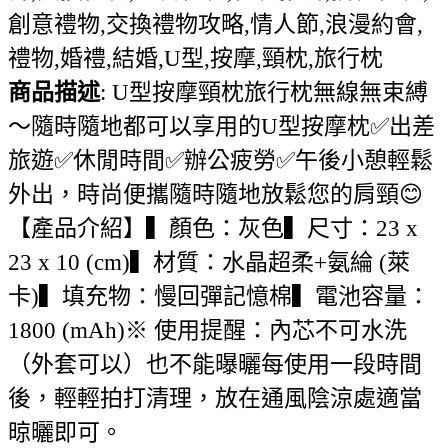
創意禮物,交換禮物攻略,情人節,浪漫約會,
禮物,婚禮,結婚,U型,按摩,頸枕,旅行枕
商品描述
: U型按摩頸枕旅行枕無線無束縛
～隨時隨地都可以享用的U型按摩枕✅出差
旅遊✅休閒時間✅辦公疲勞✅午後小憩輕鬆
外出，時尚便攜隨時隨地放鬆您的肩頸😊
【產品介紹】▍顏色：灰色▍尺寸：23 x
23 x 10 (cm)▍材質：水晶超柔+氨綸 (萊
卡)▍填充物：慢回彈記憶棉▍電池容量：
1800 (mAh)※ 使用提醒：內芯不可水洗
（外套可以）也不能曝曬每使用一段時間
後，輕輕拍打清理，放在通風陰涼處適當
晾曬即可。