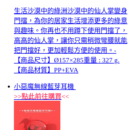
生活沙漠中的綠洲沙漠中的仙人掌變身
門擋，為你的居家生活增添更多的綠意
與趣味。你再也不用蹲下使用門擋了，
高高的仙人掌，讓你只需稍微彎腰就能
把門擋好，更加輕鬆方便的使用。-
【商品尺寸】Ø157×285重量 : 327 g.
【商品材質】PP+EVA
小惡魔無線藍芽耳機
>>
點此前往購買
<<