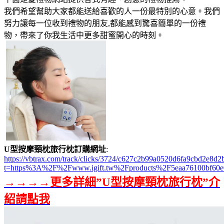
我們希望幫助大家都能送給喜歡的人一份最特別的心意。我們
努力讓每一位收到禮物的朋友,都能感到驚喜簡單的一份禮
物，帶來了你我生活中更多甜蜜開心的時刻。
U型按摩頸枕旅行枕訂購網址
:
https://vbtrax.com/track/clicks/3724/c627c2b99a0520d6fa9cbd2e
t=https%3A%2F%2Fwww.igift.tw%2Fproducts%2F5eaa76100bf60e
→→→→更多詳細”U型按摩頸枕旅行枕”介
紹請點我