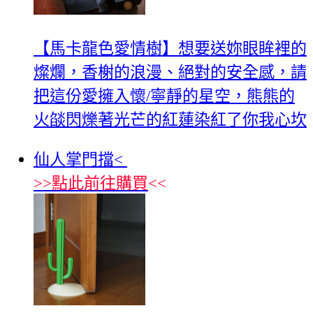
【馬卡龍色愛情樹】想要送妳眼眸裡的
燦爛，香榭的浪漫、絕對的安全感，請
把這份愛擁入懷/寧靜的星空，熊熊的
火燄閃爍著光芒的紅蓮染紅了你我心坎
仙人掌門擋<
>>
點此前往購買
<<