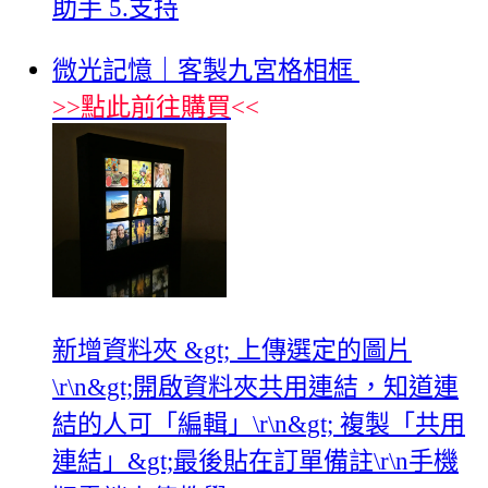
助手 5.支持
微光記憶｜客製九宮格相框
>>
點此前往購買
<<
新增資料夾 &gt; 上傳選定的圖片
\r\n&gt;開啟資料夾共用連結，知道連
結的人可「編輯」\r\n&gt; 複製「共用
連結」&gt;最後貼在訂單備註\r\n手機