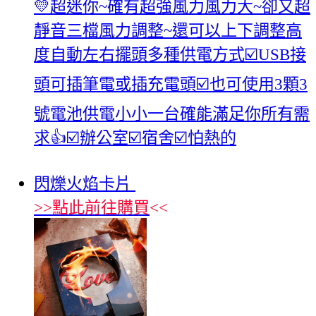
💛超迷你~確有超強風力風力大~卻又超
靜音三檔風力調整~還可以上下調整高
度自動左右擺頭多種供電方式☑️USB接
頭可插筆電或插充電頭☑️也可使用3顆3
號電池供電小小一台確能滿足你所有需
求👍☑️辦公室☑️宿舍☑️怕熱的
閃爍火焰卡片
>>
點此前往購買
<<