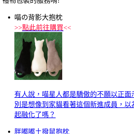
禮物包裝的服務唷!
喵の背影大抱枕
>>
點此前往購買
<<
有人說，喵星人都是驕傲的不願以正面
別是想像到家貓看著這個新進成員，以
起融化了嗎？
胖嘟嘟土撥鼠抱枕