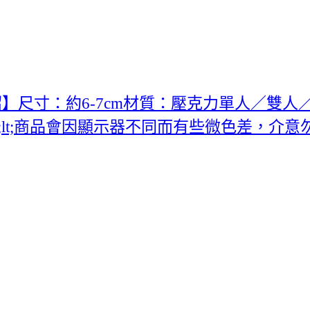
尺寸：約6-7cm材質：壓克力單人／雙人／三
p;lt;商品會因顯示器不同而有些微色差，介意勿拍