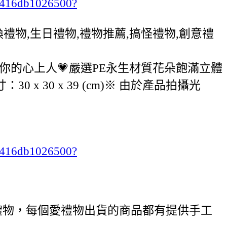
ab416db1026500?
,交換禮物,生日禮物,禮物推薦,搞怪禮物,創意禮
你的心上人💗嚴選PE永生材質花朵飽滿立體
30 x 39 (cm)※ 由於產品拍攝光
ab416db1026500?
禮物，每個愛禮物出貨的商品都有提供手工