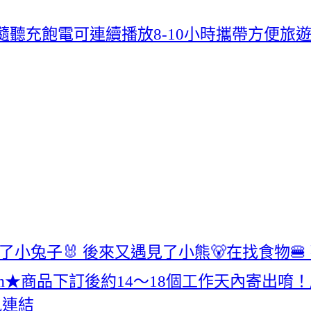
聽充飽電可連續播放8-10小時攜帶方便旅
到了小兔子🐰 後來又遇見了小熊🐻在找食物🍔
x 12 cm★商品下訂後約14～18個工作天內
訊連結