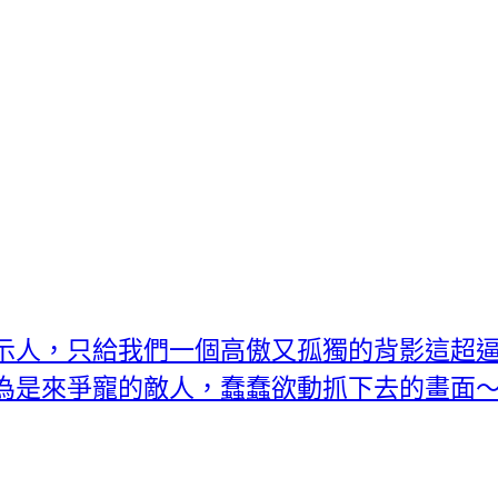
示人，只給我們一個高傲又孤獨的背影這超逼
為是來爭寵的敵人，蠢蠢欲動抓下去的畫面