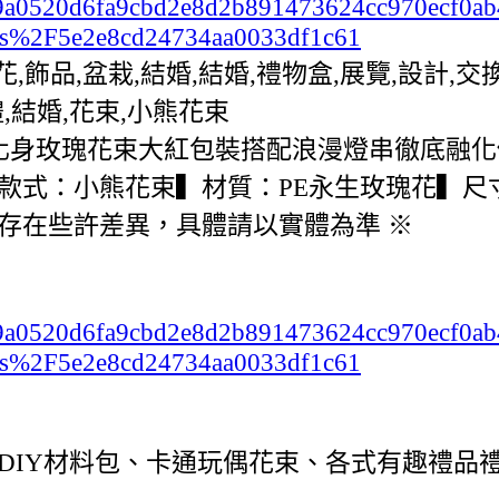
c2b99a0520d6fa9cbd2e8d2b891473624cc970ecf0
s%2F5e2e8cd24734aa0033df1c61
,花,飾品,盆栽,結婚,結婚,禮物盒,展覽,設計
,結婚,花束,小熊花束
化身玫瑰花束大紅包裝搭配浪漫燈串徹底融化
小熊花束▍材質：PE永生玫瑰花▍尺寸：30 x 
存在些許差異，具體請以實體為準 ※
c2b99a0520d6fa9cbd2e8d2b891473624cc970ecf0
s%2F5e2e8cd24734aa0033df1c61
DIY材料包、卡通玩偶花束、各式有趣禮品