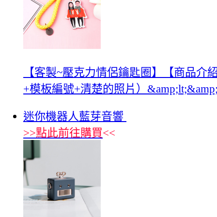
【客製~壓克力情侶鑰匙圈】【商品介紹】
+模板編號+清楚的照片）&amp;lt;&am
迷你機器人藍芽音響
>>
點此前往購買
<<