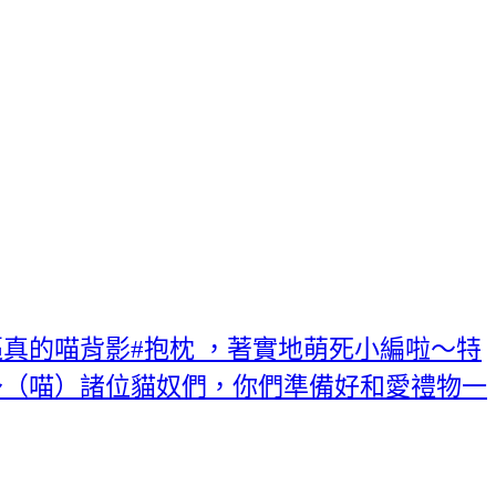
真的喵背影#抱枕 ，著實地萌死小編啦～特
～（喵）諸位貓奴們，你們準備好和愛禮物一