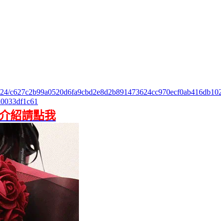
ks/3724/c627c2b99a0520d6fa9cbd2e8d2b891473624cc970ecf0ab416db10
0033df1c61
”介紹請點我