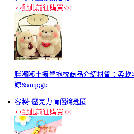
>>
點此前往購買
<<
胖嘟嘟土撥鼠抱枕商品介紹材質：柔軟毛絨尺
諒&amp;gt;
客製~壓克力情侶鑰匙圈
>>
點此前往購買
<<