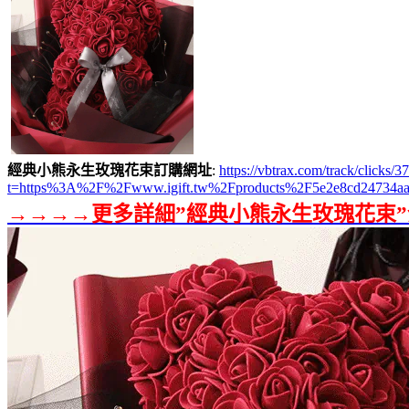
經典小熊永生玫瑰花束訂購網址
:
https://vbtrax.com/track/clic
t=https%3A%2F%2Fwww.igift.tw%2Fproducts%2F5e2e8cd24734aa
→→→→更多詳細”經典小熊永生玫瑰花束