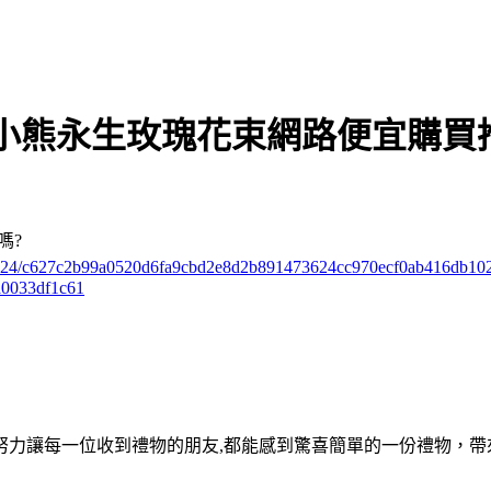
小熊永生玫瑰花束網路便宜購買
嗎?
ks/3724/c627c2b99a0520d6fa9cbd2e8d2b891473624cc970ecf0ab416db10
0033df1c61
努力讓每一位收到禮物的朋友,都能感到驚喜簡單的一份禮物，帶