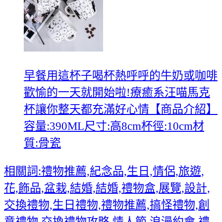
早餐用這杯子喝杯熱呼呼的牛奶或咖啡
歡愉的一天就開始啦!療癒系汪喵馬克
杯讓你整天都充滿好心情【商品介紹】
容量:390ML尺寸:高8cm杯徑:10cm材
質:骨瓷
相關詞:禮物推薦,紀念品,生日,情侶,旅遊,
花,飾品,盆栽,結婚,結婚,禮物盒,展覽,設計,
交換禮物,生日禮物,禮物推薦,搞怪禮物,創
意禮物,交換禮物攻略,情人節,浪漫約會,禮