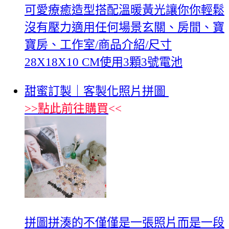
可愛療癒造型搭配溫暖黃光讓你你輕鬆
沒有壓力適用任何場景玄關、房間、寶
寶房、工作室/商品介紹/尺寸
28X18X10 CM使用3顆3號電池
甜蜜訂製｜客製化照片拼圖
>>
點此前往購買
<<
拼圖拼湊的不僅僅是一張照片而是一段