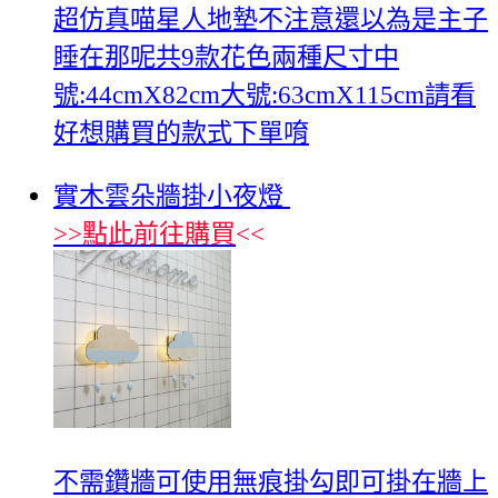
超仿真喵星人地墊不注意還以為是主子
睡在那呢共9款花色兩種尺寸中
號:44cmX82cm大號:63cmX115cm請看
好想購買的款式下單唷
實木雲朵牆掛小夜燈
>>
點此前往購買
<<
不需鑽牆可使用無痕掛勾即可掛在牆上