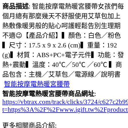
商品描述
: 智能按摩電熱暖宮腰帶女孩們每
個月總有那麼幾天不舒服使用艾草包加上
熱敷像暖男般的貼心呵護輕鬆告別生理期
不適😉【產品介紹】▍顏色：白色／粉色
▍尺寸：17.5 x 9 x 2.6 (cm)▍重量：192
(g)▍材質：ABS+PC+電子元件▍功能：發
熱+震動▍溫度：40℃／50℃ ／60℃ ▍商
品包含：主機／艾草包／電源線／說明書
智能按摩電熱暖宮腰帶
智能按摩電熱暖宮腰帶商品網址
:
https://vbtrax.com/track/clicks/3724/c627
t=https%3A%2F%2Fwww.igift.tw%2Fproduct
更多相關商品介紹: