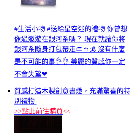
#‎生活小物‬ ‪#‎送給星空迷的禮物‬ 你曾想
像過遨遊在銀河系嗎？ 現在就讓你將
銀河系隨身打包帶走👝👛💰 沒有什麼
是不可能的事👌👌 美麗的質感你一定
不會失望❤
質感打造木製創意書燈，充滿驚喜的特
別禮物
>>
點此前往購買
<<