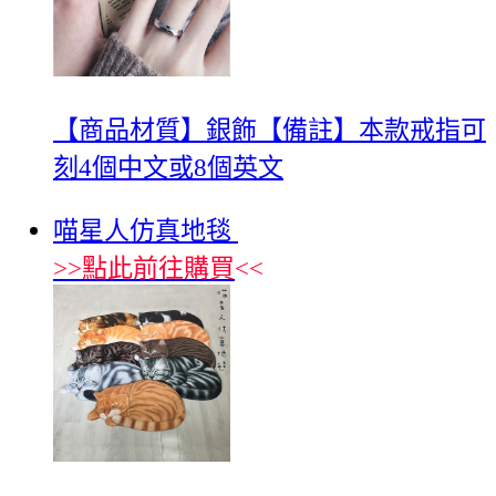
【商品材質】銀飾【備註】本款戒指可
刻4個中文或8個英文
喵星人仿真地毯
>>
點此前往購買
<<