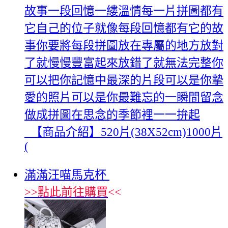
故事一段回憶一縷溫情每一片拼圖都有
它自己的位子就像每段回憶都有它的故
事你要將每段拼圖放在專屬的地方放對
了就慢慢豐富起來放錯了就無法完整你
可以把你記憶中最深的片段可以是你摯
愛的照片可以是你最難忘的一瞬間留念
做成拼圖在思念的季節裡一一拚起
_【商品介紹】520片(38X52cm)1000片
(
滿滿汪喵馬克杯
>>
點此前往購買
<<