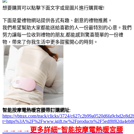
想要購買可以點擊下面文字或是圖片進行購買喔!
下面是愛禮物網站提供各式有趣、創意的禮物推薦。
我們希望幫助大家都能送給喜歡的人一份最特別的心意。我們
努力讓每一位收到禮物的朋友,都能感到驚喜簡單的一份禮
物，帶來了你我生活中更多甜蜜開心的時刻。
智能按摩電熱暖宮腰帶訂購網址
:
https://vbtrax.com/track/clicks/3724/c627c2b99a0520d6fa9cbd2e
t=https%3A%2F%2Fwww.igift.tw%2Fproducts%2F5edf8f82da4eb8
→→→→更多詳細”智能按摩電熱暖宮腰