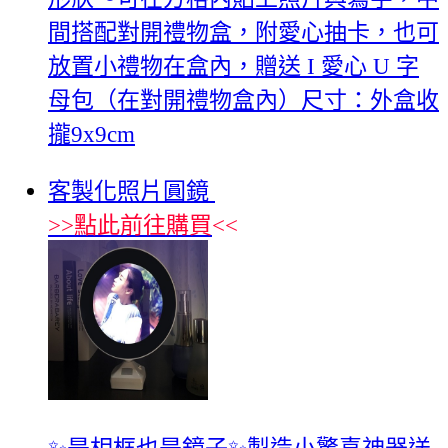
間搭配對開禮物盒，附愛心抽卡，也可
放置小禮物在盒內，贈送 I️ 愛心 U 字
母包（在對開禮物盒內）尺寸：外盒收
攏9x9cm
客製化照片圓鏡
>>
點此前往購買
<<