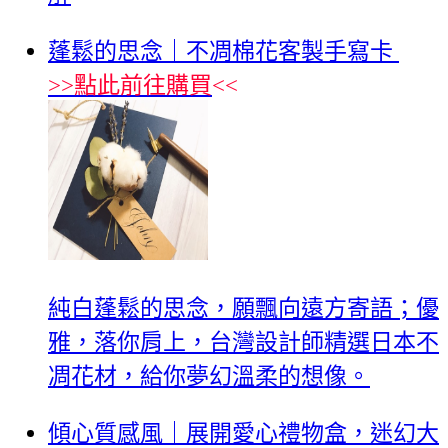
蓬鬆的思念｜不凋棉花客製手寫卡
>>
點此前往購買
<<
純白蓬鬆的思念，願飄向遠方寄語；優
雅，落你肩上，台灣設計師精選日本不
凋花材，給你夢幻溫柔的想像。
傾心質感風｜展開愛心禮物盒，迷幻大