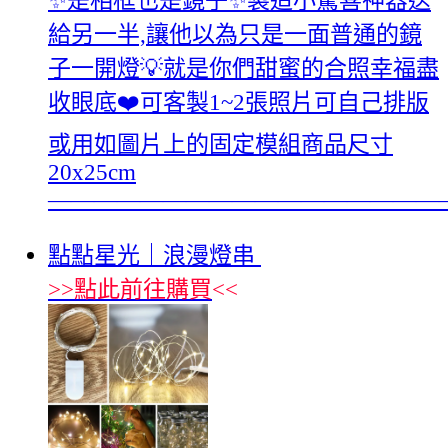
✨是相框也是鏡子✨製造小驚喜神器送
給另一半,讓他以為只是一面普通的鏡
子一開燈💡就是你們甜蜜的合照幸福盡
收眼底❤️可客製1~2張照片可自己排版
或用如圖片上的固定模組商品尺寸
20x25cm
—————————————————
點點星光｜浪漫燈串
>>
點此前往購買
<<