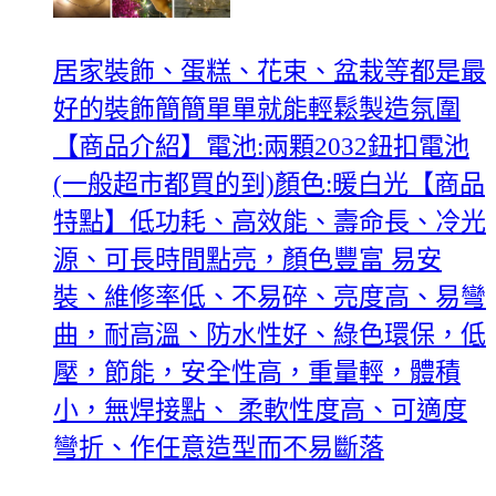
居家裝飾、蛋糕、花束、盆栽等都是最
好的裝飾簡簡單單就能輕鬆製造氛圍
【商品介紹】電池:兩顆2032鈕扣電池
(一般超市都買的到)顏色:暖白光【商品
特點】低功耗、高效能、壽命長、冷光
源、可長時間點亮，顏色豐富 易安
裝、維修率低、不易碎、亮度高、易彎
曲，耐高溫、防水性好、綠色環保，低
壓，節能，安全性高，重量輕，體積
小，無焊接點、 柔軟性度高、可適度
彎折、作任意造型而不易斷落