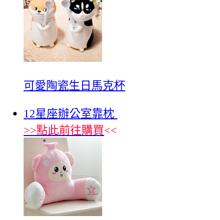
可愛陶瓷生日馬克杯
12星座辦公室靠枕
>>
點此前往購買
<<