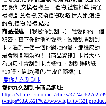
覽,設計,交換禮物,生日禮物,禮物推薦,搞怪
禮物,創意禮物,交換禮物攻略,情人節,浪漫
約會,禮物,婚禮,結婚
商品描述
: 【我愛你刮刮卡】 我愛你的十個
秘密，寫下你對他的愛意，當她刮開刮刮
卡，看到一個一個你對她的愛，那種感動
是會瞬間噴淚的！【商品資訊】卡片大小
為a4尺寸含刮刮卡底紙*1 、刮刮樂貼紙
*10張、信封(黑色/牛皮色隨機)*1
愛你九久刮刮卡
愛你九久刮刮卡商品網址
:
https://vbtrax.com/track/clicks/3724/c627
t=https%3A%2F%2Fwww.igift.tw%2Fproduc