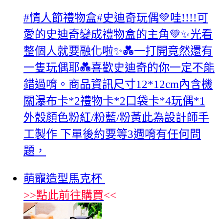
#情人節禮物盒#史迪奇玩偶💚哇!!!!可
愛的史迪奇變成禮物盒的主角💚✨光看
整個人就要融化啦✨💑一打開竟然還有
一隻玩偶耶💑喜歡史迪奇的你一定不能
錯過唷。商品資訊尺寸12*12cm內含機
關瀑布卡*2禮物卡*2口袋卡*4玩偶*1
外殼顏色粉紅/粉藍/粉黃此為設計師手
工製作 下單後約要等3週唷有任何問
題，
萌寵造型馬克杯
>>
點此前往購買
<<