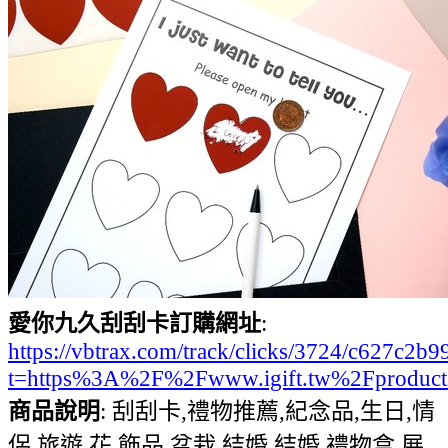
愛你九久刮刮卡訂購網址
:
https://vbtrax.com/track/clicks/3724/c627
t=https%3A%2F%2Fwww.igift.tw%2Fproduc
商品說明
: 刮刮卡,禮物推薦,紀念品,生日,情
侶,旅遊,花,飾品,盆栽,結婚,結婚,禮物盒,展