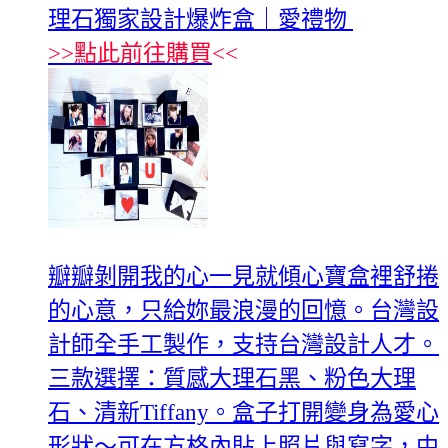
理石獨家設計爆炸盒｜愛禮物
>>
點此前往購買
<<
瓣瓣剝開我的心一見就傾心寶盒裡舒捲
的心意，只給妳最浪漫的回憶。台灣設
計師全手工製作，支持台灣設計人才。
三款選擇：質感大理石黑、粉色大理
石、清新Tiffany。盒子打開變身為愛心
形狀～可在方格內貼上照片與寫字，中