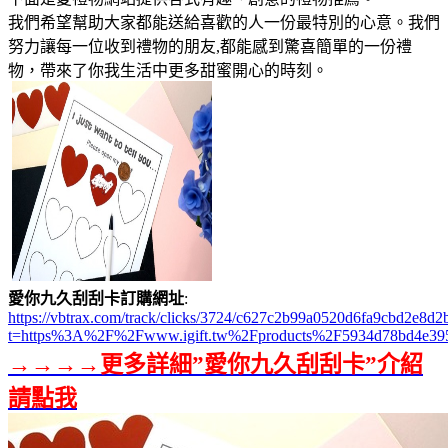
我們希望幫助大家都能送給喜歡的人一份最特別的心意。我們
努力讓每一位收到禮物的朋友,都能感到驚喜簡單的一份禮
物，帶來了你我生活中更多甜蜜開心的時刻。
愛你九久刮刮卡訂購網址
:
https://vbtrax.com/track/clicks/3724/c627c2b99a0520d6fa9cbd2e
t=https%3A%2F%2Fwww.igift.tw%2Fproducts%2F5934d78bd4e39
→→→→更多詳細”愛你九久刮刮卡”介紹
請點我