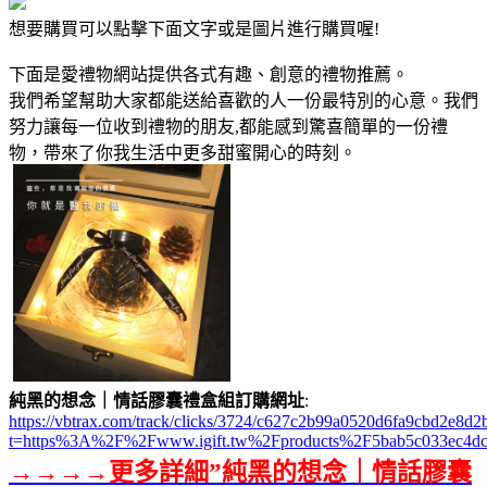
想要購買可以點擊下面文字或是圖片進行購買喔!
下面是愛禮物網站提供各式有趣、創意的禮物推薦。
我們希望幫助大家都能送給喜歡的人一份最特別的心意。我們
努力讓每一位收到禮物的朋友,都能感到驚喜簡單的一份禮
物，帶來了你我生活中更多甜蜜開心的時刻。
純黑的想念｜情話膠囊禮盒組訂購網址
:
https://vbtrax.com/track/clicks/3724/c627c2b99a0520d6fa9cbd2e
t=https%3A%2F%2Fwww.igift.tw%2Fproducts%2F5bab5c033ec4d
→→→→更多詳細”純黑的想念｜情話膠囊