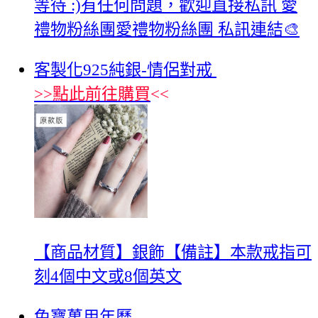
等待 :)有任何問題，歡迎直接私訊 愛
禮物粉絲團愛禮物粉絲團 私訊連結🎨
客製化925純銀-情侶對戒
>>
點此前往購買
<<
【商品材質】銀飾【備註】本款戒指可
刻4個中文或8個英文
兔寶萬用年曆