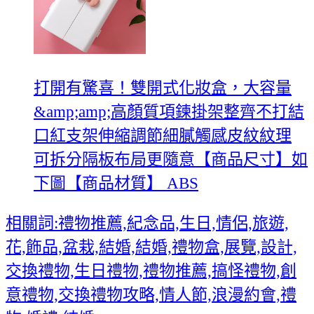
打開有驚喜！雙開式化妝盒，大容量
&amp;amp;高顏質項鍊掛架整齊不打結
口紅支架伸縮調節細膩觸感皮紋紋理
可拆分隔板布局更隨意【商品尺寸】如
下圖【商品材質】 ABS
相關詞:禮物推薦,紀念品,生日,情侶,旅遊,
花,飾品,盆栽,結婚,結婚,禮物盒,展覽,設計,
交換禮物,生日禮物,禮物推薦,搞怪禮物,創
意禮物,交換禮物攻略,情人節,浪漫約會,禮