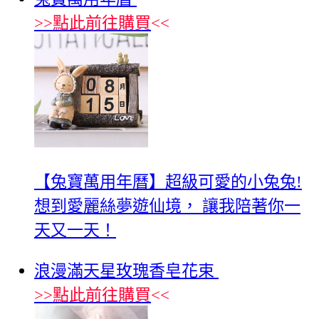
>>
點此前往購買
<<
【兔寶萬用年曆】超級可愛的小兔兔!
想到愛麗絲夢遊仙境， 讓我陪著你一
天又一天！
浪漫滿天星玫瑰香皂花束
>>
點此前往購買
<<