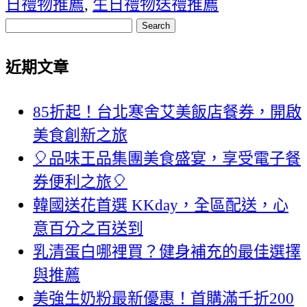
日禮物推薦
,
生日禮物送禮推薦
Search
近期文章
85折起！台北寒舍艾美飯店餐券，開啟
美食創新之旅
🎈品味王品集團美食盛宴，享受電子餐
券便利之旅🎈
韓國送花首選 KKday，全區配送，心
意百分之百送到
乳清蛋白哪裡買？健身補充的最佳選擇
與推薦
美強生奶粉最新優惠！首購滿千折200