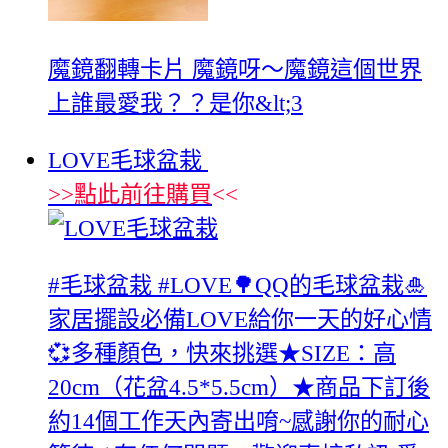
魔鏡翻轉卡片 魔鏡呀～魔鏡這個世界
上誰最愛我？？是你&lt;3
LOVE毛球盆栽
>>
點此前往購買
<<
‪#‎毛球盆栽‬ ‪#‎LOVE‬🌳QQ的毛球盆栽🎍
家居擺設必備LOVE給你一天的好心情
💞多種顏色，快來挑選★SIZE：高
20cm（花盆4.5*5.5cm）★商品下訂後
約14個工作天內寄出唷~感謝你的耐心