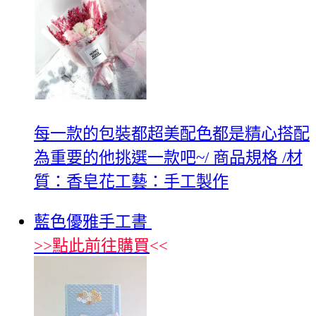
每一款的包裝都超美配色都是精心搭配
為重要的他挑選一款吧~/ 商品規格 /材
質：香皂花工藝：手工製作
藍色優雅手工書
>>
點此前往購買
<<