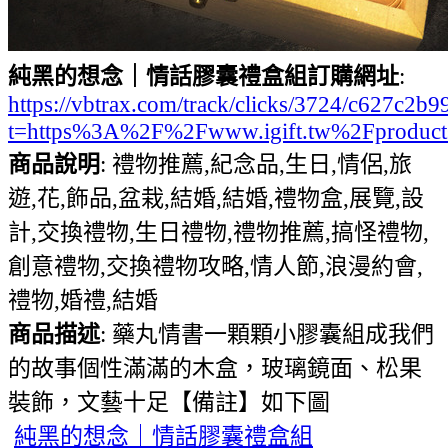
純黑的想念｜情話膠囊禮盒組訂購網址
:
https://vbtrax.com/track/clicks/3724/c627
t=https%3A%2F%2Fwww.igift.tw%2Fproduc
商品說明
: 禮物推薦,紀念品,生日,情侶,旅
遊,花,飾品,盆栽,結婚,結婚,禮物盒,展覽,設
計,交換禮物,生日禮物,禮物推薦,搞怪禮物,
創意禮物,交換禮物攻略,情人節,浪漫約會,
禮物,婚禮,結婚
商品描述
: 藥丸情書一顆顆小膠囊組成我們
的故事個性滿滿的木盒，玻璃鏡面、松果
裝飾，文藝十足【備註】如下圖
純黑的想念｜情話膠囊禮盒組